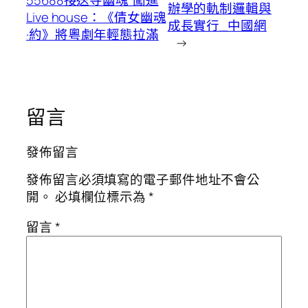
辦學的軌制邏輯與
Live house：《倩女幽魂
成長實行_中國網
·約》將粵劇年輕態拉滿
→
留言
發佈留言
發佈留言必須填寫的電子郵件地址不會公
開。
必填欄位標示為
*
留言
*