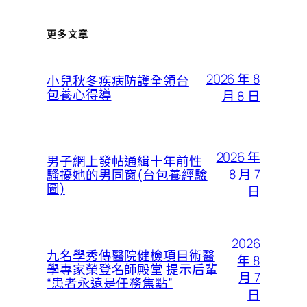
更多文章
2026 年 8
小兒秋冬疾病防護全領台
包養心得導
月 8 日
2026 年
男子網上發帖通緝十年前性
8 月 7
騷擾她的男同窗(台包養經驗
圖)
日
2026
九名學秀傳醫院健檢項目術醫
年 8
學專家榮登名師殿堂 提示后輩
月 7
“患者永遠是任務焦點”
日