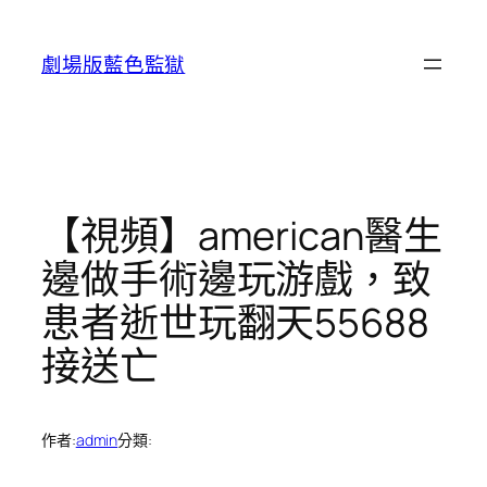
跳
至
劇場版藍色監獄
主
要
內
容
【視頻】american醫生
邊做手術邊玩游戲，致
患者逝世玩翻天55688
接送亡
作者:
admin
分類: