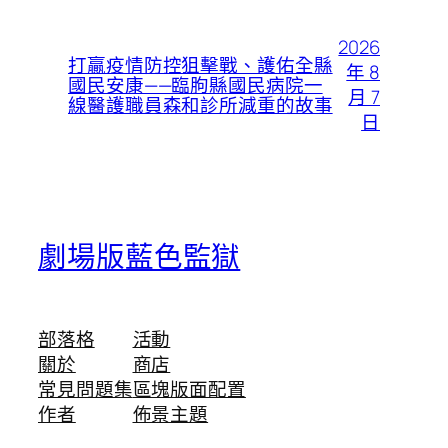
2026
打贏疫情防控狙擊戰、護佑全縣
年 8
國民安康——臨朐縣國民病院一
月 7
線醫護職員森和診所減重的故事
日
劇場版藍色監獄
部落格
活動
關於
商店
常見問題集
區塊版面配置
作者
佈景主題