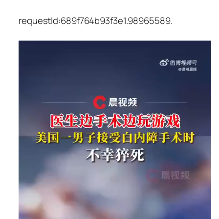
requestId:689f764b93f3e1.98965589.