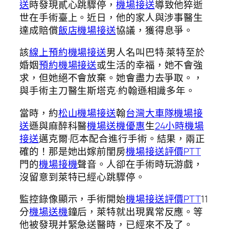
送
時發現貳心跳驟停，
機場接送
導致他猝逝
世在手術臺上。近日，他的家人與涉事醫生
達成賠償
飯店機場接送
協議，獲得息爭。
該
線上預約機場接送
男人名叫巴特·萊特至於
婚姻
預約機場接送
或生活的幸福，她不會強
求，但她絕不會放棄。她會盡力去爭取。，
與手術主刀醫生斯塔克·約翰遜相識多年。
當時，約
松山機場接送
翰
台灣大車隊機場接
送
遜與麻醉科醫
機場送機優惠
生
24小時機場
接送
邁克爾·厄本配合進行手術。結果，兩正
確的！那是她出嫁前閨房
機場接送評價PTT
門的
機場接機
聲音。人卻在手術時玩游戲，
沒留意到萊特已經心跳驟停。
監控錄像顯示，手術開始
機場接送評價PTT
11
分
機場送機
鐘后，萊特就出現異常反應。等
他被發現并緊急送醫時，已經來不及了。