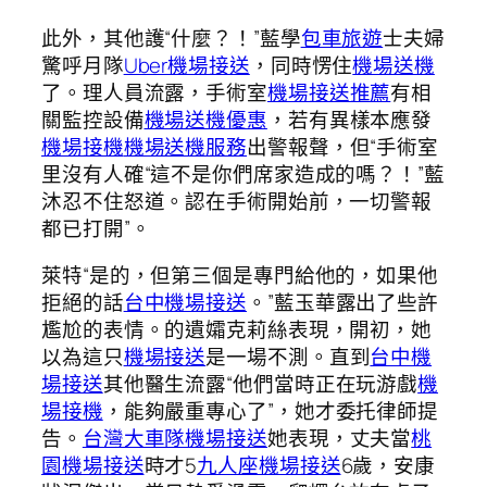
此外，其他護“什麼？！”藍學
包車旅遊
士夫婦
驚呼月隊
Uber機場接送
，同時愣住
機場送機
了。理人員流露，手術室
機場接送推薦
有相
關監控設備
機場送機優惠
，若有異樣本應發
機場接機
機場送機服務
出警報聲，但“手術室
里沒有人確“這不是你們席家造成的嗎？！”藍
沐忍不住怒道。認在手術開始前，一切警報
都已打開”。
萊特“是的，但第三個是專門給他的，如果他
拒絕的話
台中機場接送
。”藍玉華露出了些許
尷尬的表情。的遺孀克莉絲表現，開初，她
以為這只
機場接送
是一場不測。直到
台中機
場接送
其他醫生流露“他們當時正在玩游戲
機
場接機
，能夠嚴重專心了”，她才委托律師提
告。
台灣大車隊機場接送
她表現，丈夫當
桃
園機場接送
時才5
九人座機場接送
6歲，安康