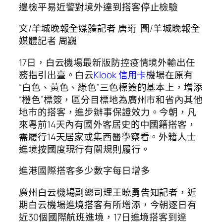
邊檢平易近警對境外達到搭客停止檢驗
文/羊城晚報全媒體記者 唐珩 圖/羊城晚報全
媒體記者 周巍
17日，白云機場最新版防控疫情境外輸出任
務指引出臺。白云
Klook 信用卡
機場在原有
“白色、黃色、綠色”三色標簽的基本上，增添
“橙色”標簽，區分目標地為廣州市和省內其他
地市的搭客，進步辦事保證效力。今朝，凡
來粵前14天內有國外客居史的中國籍搭客，
需履行14天居家或集西醫學察看。外籍人士
進境按國度現行有關規則履行。
進港國際搭客多少數字每日增多
廣州白云機場副總司理王曉勇告知記者，近
期白云機場進境搭客有所增添，今朝逐日有
近30個國際航班進境，17日進境搭客到達