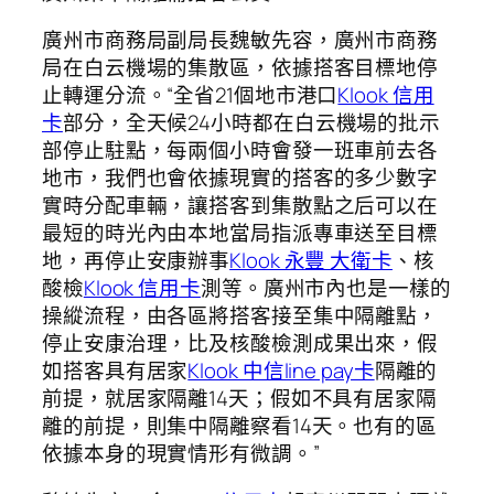
廣州市商務局副局長魏敏先容，廣州市商務
局在白云機場的集散區，依據搭客目標地停
止轉運分流。“全省21個地市港口
Klook 信用
卡
部分，全天候24小時都在白云機場的批示
部停止駐點，每兩個小時會發一班車前去各
地市，我們也會依據現實的搭客的多少數字
實時分配車輛，讓搭客到集散點之后可以在
最短的時光內由本地當局指派專車送至目標
地，再停止安康辦事
Klook 永豐 大衛卡
、核
酸檢
Klook 信用卡
測等。廣州市內也是一樣的
操縱流程，由各區將搭客接至集中隔離點，
停止安康治理，比及核酸檢測成果出來，假
如搭客具有居家
Klook 中信line pay卡
隔離的
前提，就居家隔離14天；假如不具有居家隔
離的前提，則集中隔離察看14天。也有的區
依據本身的現實情形有微調。”