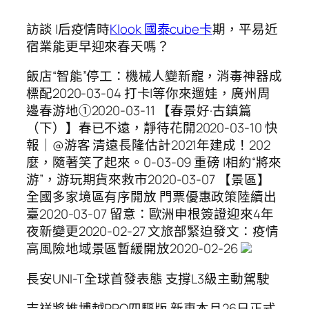
訪談 |后疫情時
Klook 國泰cube卡
期，平易近
宿業能更早迎來春天嗎？
飯店“智能”停工：機械人變新寵，消毒神器成
標配2020-03-04 打卡|等你來遛娃，廣州周
邊春游地①2020-03-11 【春景好·古鎮篇
（下）】春已不遠，靜待花開2020-03-10 快
報｜@游客 清遠長隆估計2021年建成！202
麼，隨著笑了起來。0-03-09 重磅 |相約“將來
游”，游玩期貨來救市2020-03-07 【景區】
全國多家境區有序開放 門票優惠政策陸續出
臺2020-03-07 留意：歐洲申根簽證迎來4年
夜新變更2020-02-27 文旅部緊迫發文：疫情
高風險地域景區暫緩開放2020-02-26
​長安UNI-T全球首發表態 支撐L3級主動駕駛
吉祥將推博越PRO四驅版 新車本月26日正式