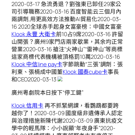
2020-03-17 急流勇退？劉強東已卸任29家公
司引導職務2020-03-16 百度智能云三個月內
兩調劑,用更高效方法推動AI貿易化2020-03-
16 2020全球赤手起身女富豪榜：中國女富豪
Klook 永豐 大衛卡
前10占9席2020-03-16 許留
山開張？廣州9家門店兩家歇業，其余均正常
營業2020-03-16 搶注“火神山”“雷神山”等商標
這家商標代表機構被頂格罰10萬2020-03-16
Klook 中信line pay卡
字節跳動“三張”調劑：張
利東、張楠成中國董
Klook 國泰cube卡
事長
和CEO2020-03-13
廣州粵劇院本日按下“停工鍵”
Klook 信用卡
再不抓緊網課，看鸚鵡都要跨
越你了！2020-03-09 國度級非遺傳承人認定
與治理措施新陳代謝2020-03-09 廣東抗疫文
學中的輕馬隊：小小說顯“年夜身手”2020-