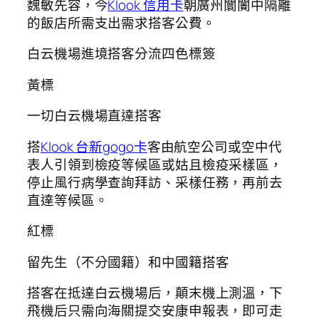
魏敏先容，今
Klook 信用卡
朝廣州闤闠中隔離
的飯店所需支出需求搭客公費。
白云機場進境搭客分流四色標簽
黃標
一切白云機場直達搭客
搭
Klook 台新gogo卡
客由航空公司或空中代
表人引領到檢疫等候區或姑且檢疫采樣區，
停止風行病學查詢拜訪、采樣任務，再前去
直達等候區。
紅標
留先生（不分國籍）和中國籍搭客
搭客在抵達白云機場后，顛末機上測溫，下
飛機后只需向海關提交安康申報表，即可走