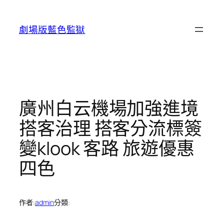
跳
至
劇場版藍色監獄
主
要
內
容
廣州白云機場加強進境
搭客治理 搭客分流標簽
變klook 客路 旅遊優惠
四色
作者:
admin
分類: