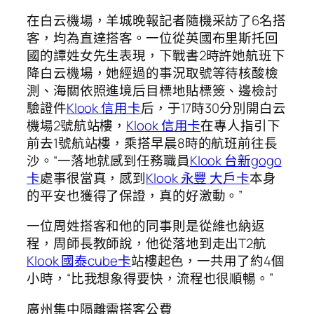
在白云機場，羊城晚報記者隨機采訪了6名搭
客，均為直達搭客。一位從英國布里斯托回
國的譚姓女先生表現，下戰書2時許她航班下
降白云機場，她經過的事況取號等待核酸檢
測、海關依照進境后目標地貼標簽、邊檢討
驗證件
Klook 信用卡
后，于17時30分別開白云
機場2號航站樓，
Klook 信用卡
在專人指引下
前去1號航站樓，乘搭早晨8時的航班前往長
沙。“一落地就感到任務職員
Klook 台新gogo
卡
處事很當真，感到
Klook 永豐 大戶卡
本身
的平安也獲得了保證，真的好激動。”
一位周姓搭客和他的同事則是從維也納返
程，周師長教師說，他從落地到走出T2航
Klook 國泰cube卡
站樓起色，一共用了約4個
小時，“比我想象得要快，流程也很順暢。”
廣州集中隔離需搭客公費