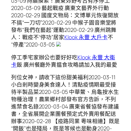
03-09 持續摸索！廣東郊野考古有序停工
2020-03-09 藝起戰疫 廣東文藝界外行動
2020-02-29 國度文物局：文博單元恢復開放
不搞“一刀切”2020-02-29 中猴子園音樂堂將
發布“我們在藝起”運動2020-02-29 廣州跳舞
人：戰疫不“停功”居家
Klook 永豐 大戶卡
不
“停產”2020-03-05
停工季宅家辦公也要好好吃
Klook 永豐 大衛
卡
飯 廣州餐廳外賣揾食攻略請加入我的最愛
列位女神，請收下這份甜美福利2020-03-11
小白剎時變身美食達人！清點疫情期最受接
待半製品菜2020-03-05 中華鱉、烏龜按水生
物種治理！農業鄉村部發布官方告訴，不列
進禁食名錄2020-03-04 廣東省餐協發布建議
書，全省展開企業團餐預定式外賣用餐配送
辦事2020-02-28 【疫路同業 粵味相連】既是
“開飯”也是殘局，既是等候也是動身2020-