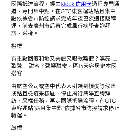
國際抵達流程，經由
Klook 信用卡
過程專門通
道、專門集中點，在GTC東客運站姑且集中
點依據省市防控請求完成年夜巴疾速接駁轉
運，前去廣州市后再完成風行病學查詢拜
訪、采樣。
橙標
有重點國度和地又美麗又唱歌難聽？漂亮……
歌聲……甜蜜？聲響甜蜜，區14天客居史本國
搭客
由航空公司或空中代表人引領到檢疫等候區
或姑且檢疫采樣區，停止風行病學查詢拜
訪、采樣任務，再走國際抵達流程，在GTC
東客運站“姑且集中點”依據省市防控請求停止
轉運。
綠標