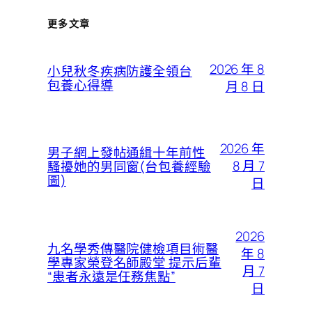
更多文章
2026 年 8
小兒秋冬疾病防護全領台
包養心得導
月 8 日
2026 年
男子網上發帖通緝十年前性
8 月 7
騷擾她的男同窗(台包養經驗
圖)
日
2026
九名學秀傳醫院健檢項目術醫
年 8
學專家榮登名師殿堂 提示后輩
月 7
“患者永遠是任務焦點”
日