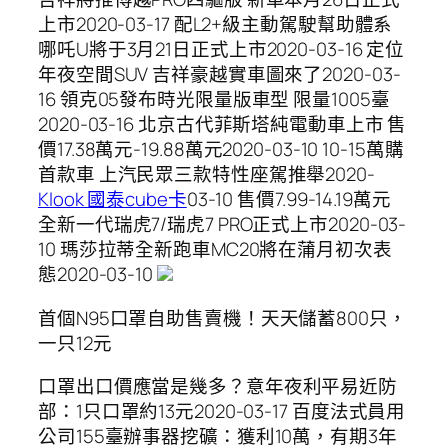
上市2020-03-17 ​配L2+級主動駕駛幫助體系
哪吒U將于3月21日正式上市2020-03-16 定位
年夜空間SUV 吉祥豪越實車圖來了2020-03-
16 領克05發布時光限量版車型 限量1005臺
2020-03-16 北京古代菲斯塔純電動車上市 售
價17.38萬元-19.88萬元2020-03-10 ​10-15萬購
首款車 上汽民眾三款特性座駕推舉2020-
Klook 國泰cube卡
03-10 ​售價7.99-14.19萬元
全新一代瑞虎7/瑞虎7 PRO正式上市2020-03-
10 瑪莎拉蒂全新跑車MC20將在蒲月初次表
態2020-03-10
首個N95口罩自助售賣機！天天儲蓄800只，
一只12元
口罩出口價應當是幾多？意年夜利平易近防
部：1只口罩約13元2020-03-17 百度法式員用
公司155臺辦事器挖礦：獲利10萬，有期3年