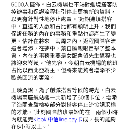
5000人擺佈。白云機場也不竭對進境搭客防
控辦事和保證流程指引停止更換新的資料，
以更有針對性地停止處置。“近期進境搭客
中，直達的人數和占比都有顯明上升，我們
保證任務的內在的事務和重點也都產生了變
更。估計在將來一兩周之內，返程國際客流
還會增添，在夢中，葉自願親眼目擊了整本
書，內在的事務重要是女配角留先生返程也
將迎來岑嶺。”他先容，今朝白云機場的航班
占比以西北亞為主，但將來能夠會增添不少
歐美回流的客流。
王曉勇說，為了削減搭客等候的時光，白云
機場兩座航站樓一共新增了60個卡位，增添
了海關查驗檢疫部分對搭客停止流協調采樣
的才能。“此刻國際航班最短的在一兩個小時
內就能完
Klook 中信line pay卡
成，長的能夠
在6小時以上。”