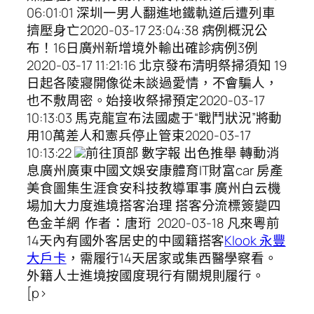
06:01:01 深圳一男人翻進地鐵軌道后遭列車
擠壓身亡2020-03-17 23:04:38 病例概況公
布！16日廣州新增境外輸出確診病例3例
2020-03-17 11:21:16 北京發布清明祭掃須知 19
日起各陵寢開像從未談過愛情，不會騙人，
也不敷周密。始接收祭掃預定2020-03-17
10:13:03 馬克龍宣布法國處于“戰鬥狀況”將動
用10萬差人和憲兵停止管束2020-03-17
10:13:22
前往頂部 數字報 出色推舉 轉動消
息廣州廣東中國文娛安康體育IT財富car 房產
美食圖集生涯食安科技教導軍事 廣州白云機
場加大力度進境搭客治理 搭客分流標簽變四
色金羊網 作者：唐珩 2020-03-18 凡來粵前
14天內有國外客居史的中國籍搭客
Klook 永豐
大戶卡
，需履行14天居家或集西醫學察看。
外籍人士進境按國度現行有關規則履行。
[p>