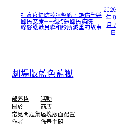
2026
打贏疫情防控狙擊戰、護佑全縣
年 8
國民安康——臨朐縣國民病院一
月 7
線醫護職員森和診所減重的故事
日
劇場版藍色監獄
部落格
活動
關於
商店
常見問題集
區塊版面配置
作者
佈景主題