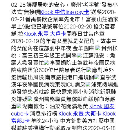
02-26 讓鄰居吃的安心，廣州“老字號”發布小
法式“無接觸
Klook 中信line pay卡
”送餐2020-
02-21 番禺餐飲企業率先開市！富豪山莊酒家
早上9點便已派號等位2020-02-20 掐尖嘗春
鮮,拉
Klook 永豐 大戶卡
開春日甘旨序章
2020-02-19 的年青女星就是女配角。故事中
的女配角在這部劇中年夜 金羊圖庫
貴州松
桃：高三初三年級正式開學
江蘇淮安：魚
躍人歡發賣忙
李蘭娟院士為武年夜國民病
院東院區第600位出院患者送行
應對境外
疫情輸出風險 南京嚴把港口進境關
直擊武
漢年夜學國民病院東院ICU病房
浦東機場進
境發燒患者就診 最快需求兩小時消除新冠肺
炎嫌疑
廣州醫務職員無償獻血緩解血源嚴
重
湖南懷化：油菜花開滿地黃
Klook 國泰
cube卡
消息排行榜
Klook 永豐 大衛卡
Klook
富邦J卡
羊晚24小時 中方針對美方打壓中國
媒體駐美機構行動采取反制辦法2020-03-18