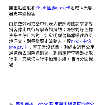
無重點國度和
Klook 國泰cube卡
地域14天客
居史本國搭客
由航空公司或空中代表人依照海關請求領導
搭客停止風行病學查詢拜訪；邊檢對綠色標
簽搭客停止核對，如發明虛偽瞞報過往收支
境汗青，則需從頭走流路人。程
Klook 中信
line pay卡
；若正常沒題目，則經由過程公用
通道前去國際達到區，到指定行李轉盤提取
行李，完成海關行李檢驗手續，自行分開機
場。
←
廣州疾控：klook 客
南邊電網廣東電網公