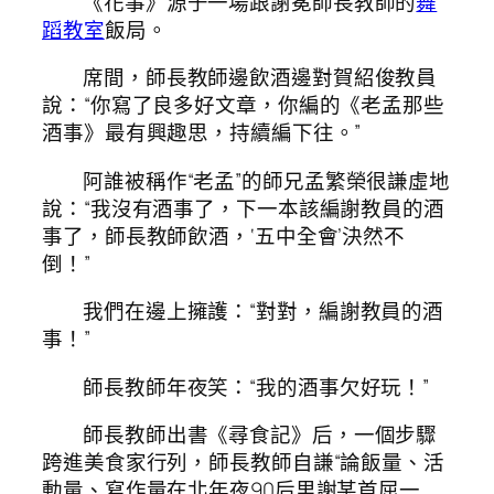
《花事》源于一場跟謝冕師長教師的
舞
蹈教室
飯局。
席間，師長教師邊飲酒邊對賀紹俊教員
說：“你寫了良多好文章，你編的《老孟那些
酒事》最有興趣思，持續編下往。”
阿誰被稱作“老孟”的師兄孟繁榮很謙虛地
說：“我沒有酒事了，下一本該編謝教員的酒
事了，師長教師飲酒，‘五中全會’決然不
倒！”
我們在邊上擁護：“對對，編謝教員的酒
事！”
師長教師年夜笑：“我的酒事欠好玩！”
師長教師出書《尋食記》后，一個步驟
跨進美食家行列，師長教師自謙“論飯量、活
動量、寫作量在北年夜90后里謝某首屈一