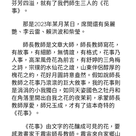
芬芳四溢，就有了我們師生三人的《花
事》。
那是2023年某月某日，席間還有吳麗
艷、李云雷、賴洪波和柴瑩。
師長教師是文章大師，師長教師寫花，
有故事，有細節，無情誼，有格式，花事乃
人事，高潔風骨花為前言，有舒婷的三角梅
之詩，宗璞的水仙花之誼，山東伴侶醇厚的
槐花之約，花好月圓詩意盎然。假如說師長
教師之花事乃滾滾的巨大敘事，我的花事則
是涓涓的小我獨白，如同天姿國色之牡丹和
在角落里開出自我之花的夜茉莉，承蒙師長
教師厚愛，師兄玉成，才有了這本奇特的
《花事》。
《花事》由文字的花釀成可見的花，要
感激畫家王震宙師長教師。震宙來自家鄉山