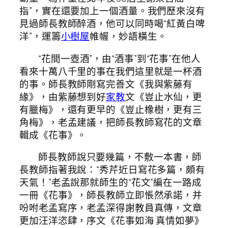
指”，實在還要加上一個酒量。我們歷來沒有
見過師長教師醉酒，他可以同時喝“紅黃白啤
洋”，運籌
小樹屋
帷幄，妙語橫生。
“花間一壺酒”，由“酒事”到“花事”在他人
看來十萬八千里的事在我們這里就是一杯酒
的事。師長教師剛寫完善文《我與紫藤有
緣》，由紫藤想到好
家教
文《豈止水仙，更
有臘梅》，還有更早的《豈止橡樹，更有三
角梅》，老孟建議，把師長教師寫花的文章
輯成《花事》。
師長教師說只要幾篇，不敷一本書，師
長教師指著我說：“秀芹近日寫花多篇，頗有
天氣！”老孟說那就師生的“花文”編在一路成
一冊《花事》，師長教師立即悵然承諾，并
吩咐老孟寫序，老孟深得謝教員真傳，文章
更加汪洋恣肆，序文《花事如海 真情如夢》