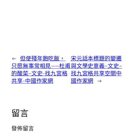
←
但使殘年飽吃飯，
宋元話本標題的變遷
只愿無事常相見——杜甫
與文學史意義–文史–
的酸菜–文史-找九宮格
找九宮格共享空間中
共享-中國作家網
國作家網
→
留言
發佈留言