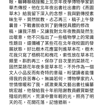
眼，輾轉聯絡接觸上北京年夜學博物學家劉
華杰傳授，他在北年夜出書社出書的《燕園
草木》給我留下深入的念想。我與劉傳授素
昧生平，貿然就教，忐忑再三，稿子上午發
曩昔，下戰書就收到了劉傳授具體的修改
稿，讓我汗顏，又讓我對北年夜教員陡然生
出敬意，他不只指出了一些植物學上的常識
性題目，還彌補了某些花在北年夜校園的發
展狀態，好比樹木花應當列進草本花，樹木
花我只寫了梧桐花和槐花，索性放在草本花
類里。斟酌再三，保存了目次里的菜蔬花，
固然菜蔬花年夜多是草本花，不外作為一個
文人小品反而有奇特的意蘊，盼望讀者能懂
得我的良苦專心。無論若何，博物學家的人
世情懷暖和了我。感激東風文藝出書社編纂
姚宏越，他發給我十年前陪謝教員觀賞斷壁
殘垣的照片，荒漠中豐年輕的光，照亮了明
天的花，花開花落，記憶猶新。