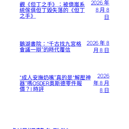
2026 年
觀《但丁之手》：被億嵐系
8 月 8
統傢俱但丁毀失落的《但丁
之手》
日
2026 年 8
鵝湖書院：“千古找九宮格
會議一辯”的時代覆信
月 8 日
2026
“成人安撫奶嘴”真的是“解壓神
年 8 月
器”嗎OSDER奧斯德零件報
價？| 時評
8 日