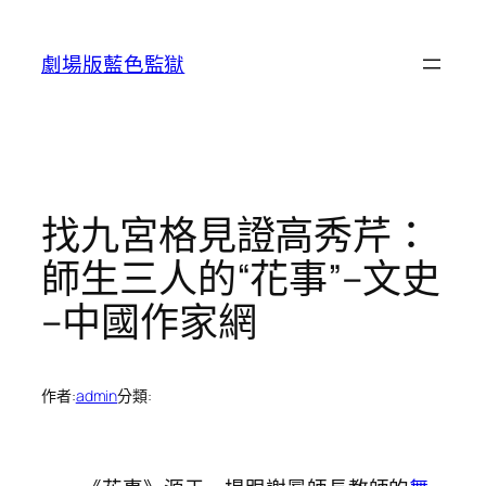
跳
至
劇場版藍色監獄
主
要
內
容
找九宮格見證高秀芹：
師生三人的“花事”–文史
–中國作家網
作者:
admin
分類: