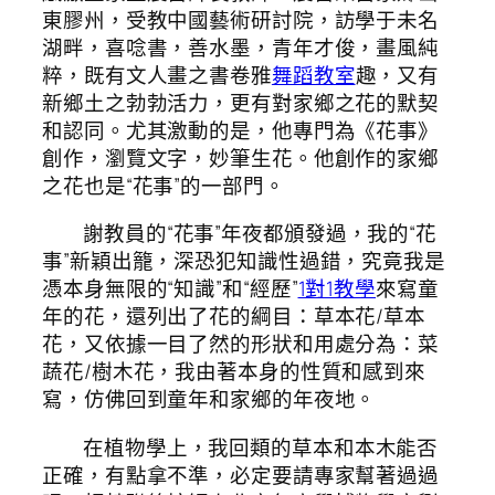
東膠州，受教中國藝術研討院，訪學于未名
湖畔，喜唸書，善水墨，青年才俊，畫風純
粹，既有文人畫之書卷雅
舞蹈教室
趣，又有
新鄉土之勃勃活力，更有對家鄉之花的默契
和認同。尤其激動的是，他專門為《花事》
創作，瀏覽文字，妙筆生花。他創作的家鄉
之花也是“花事”的一部門。
謝教員的“花事”年夜都頒發過，我的“花
事”新穎出籠，深恐犯知識性過錯，究竟我是
憑本身無限的“知識”和“經歷”
1對1教學
來寫童
年的花，還列出了花的綱目：草本花/草本
花，又依據一目了然的形狀和用處分為：菜
蔬花/樹木花，我由著本身的性質和感到來
寫，仿佛回到童年和家鄉的年夜地。
在植物學上，我回類的草本和本木能否
正確，有點拿不準，必定要請專家幫著過過