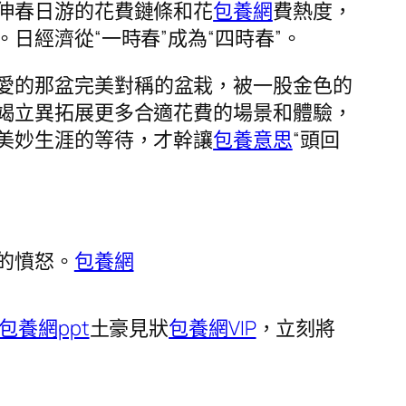
伸春日游的花費鏈條和花
包養網
費熱度，
經濟從“一時春”成為“四時春”。
愛的那盆完美對稱的盆栽，被一股金色的
竭立異拓展更多合適花費的場景和體驗，
美妙生涯的等待，才幹讓
包養意思
“頭回
的憤怒。
包養網
包養網ppt
土豪見狀
包養網VIP
，立刻將