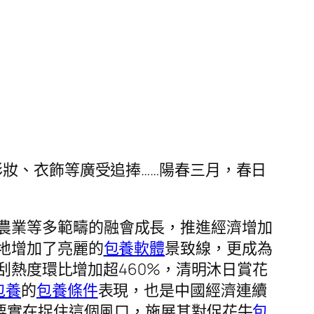
的彩妝、衣飾等廣受追捧……陽春三月，春日
農業等多範疇的融會成長，推進經濟增加
地增加了亮麗的
包養軟體
景致線，更成為
搜刮熱度環比增加超460%，清明沐日賞花
包養
的
包養條件
表現，也是中國經濟連續
。要實在捉住這個風口，施展其對促花牛
包