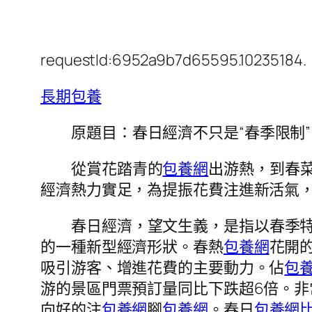
requestId:6952a9b7d65595.10235184.
長期包養
原題目：春日經濟不只是“春季限制”
從賞花踏青的
包養網
出游熱，到春菜
經濟熱力實足，為提振花費注進新活氣
春日經濟，望文生義，是指以春季
的一種新型經濟形狀。春熱
包養網
花開
吸引游客、增進花費的主要動力。佔
包
游的景區門票預訂量同比下跌超6倍。
向好的注
包養網
腳
包養網
。春日
包養網