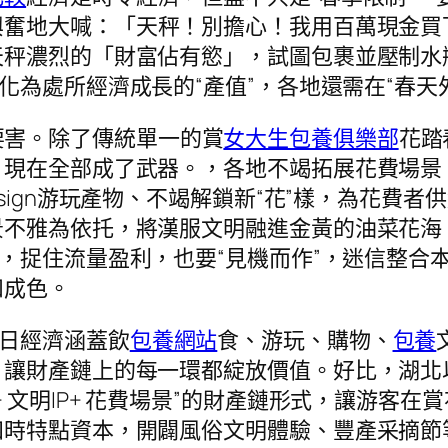
興奮地大喊：「天秤！別擔心！我用百萬現金買
天秤濃烈的「財富佔有慾」，試圖包裹並壓制水
轉化為處所經濟成長的“產值”，各地還需在“春天
要害。除了傳統單一的賞
女大生包養俱樂部
花踏
，現在全部成了武器。，各地不竭拓展花費場景
sign游玩產物、不竭解鎖新“花”樣，為花費
景不雅為依托，將漢服文明融進金黃的油菜花海
，捉住流量盈利，也要“見機而作”，迷信整合
和成色。
春日經濟涵蓋飲
包養網站
食、游玩、購物、
包養
讓財產鏈上的每一環都綻放價值。好比，湖北以
+ 文明IP+ 花費場景”的財產鏈形式，讓游客
四時特點資本，開闢風俗文明體驗、豐產采摘節