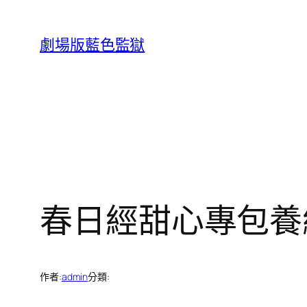
跳
至
劇場版藍色監獄
主
要
內
容
春日經甜心專包養
作者:
admin
分類: