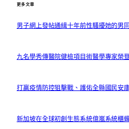
更多文章
男子網上發帖通緝十年前性騷擾她的男同
九名學秀傳醫院健檢項目術醫學專家榮登
打贏疫情防控狙擊戰、護佑全縣國民安康
新加坡在全球初創生態系統億嵐系統櫃蟬