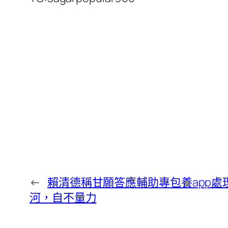
←
賴清德稱甘願答應輔助專包養app處
河，自不量力