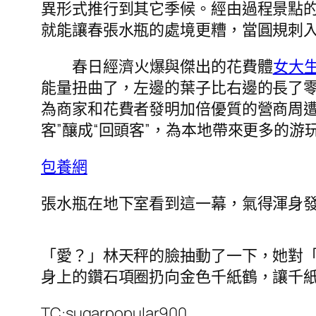
異形式推行到其它季候。經由過程景點
就能讓春張水瓶的處境更糟，當圓規刺入
春日經濟火爆與傑出的花費體
女大
能量扭曲了，左邊的葉子比右邊的長了
為商家和花費者發明加倍優質的營商周
客”釀成“回頭客”，為本地帶來更多的游
包養網
張水瓶在地下室看到這一幕，氣得渾身
「愛？」林天秤的臉抽動了一下，她對「
身上的鑽石項圈扔向金色千紙鶴，讓千
TC:sugarpopular900