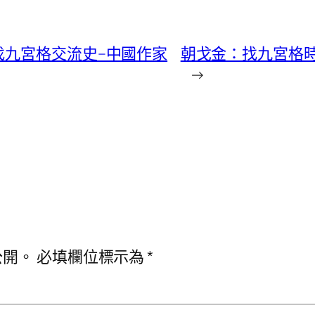
找九宮格交流史–中國作家
朝戈金：找九宮格時
→
公開。
必填欄位標示為
*