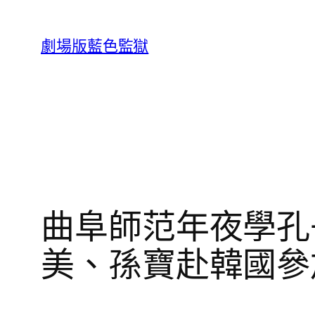
跳
至
劇場版藍色監獄
主
要
內
容
曲阜師范年夜學孔
美、孫寶赴韓國參