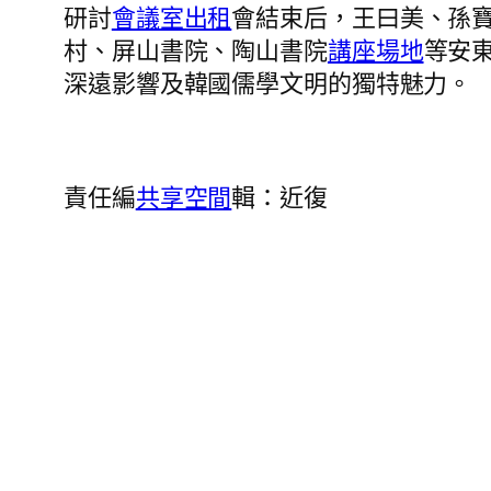
研討
會議室出租
會結束后，王曰美、孫
村、屏山書院、陶山書院
講座場地
等安
深遠影響及韓國儒學文明的獨特魅力。
責任編
共享空間
輯：近復