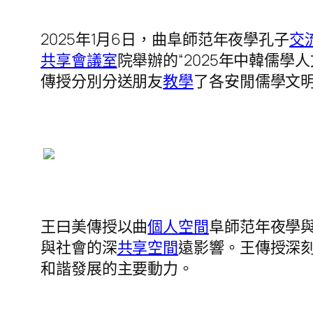
2025年1月6日，曲阜師范年夜學孔子
交
共享會議室
院舉辦的“2025年中韓儒
傳授分別分送朋友
教學
了各安閒儒學文
王曰美傳授以曲
個人空間
阜師范年夜學
與社會的深
共享空間
遠影響。王傳授深
和諧發展的主要動力。