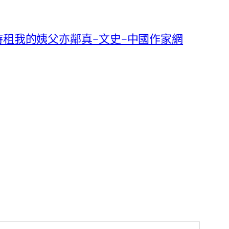
租我的姨父亦鄰真–文史–中國作家網