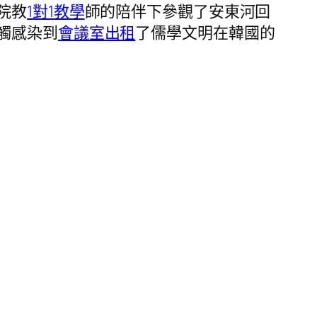
院教
1對1教學
師的陪伴下參觀了安東河回
觸感染到
會議室出租
了儒學文明在韓國的