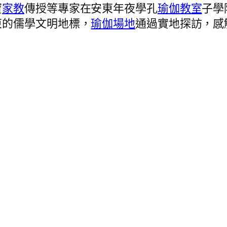
寶
家教
傳授等專家在安東年夜學孔
瑜伽教室
子學
東的儒學文明地標，
瑜伽場地
通過實地探訪，感