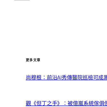
更多文章
尚穆根：前沿AI秀傳醫院巡檢可成
觀《但丁之手》：被億嵐系統傢俱