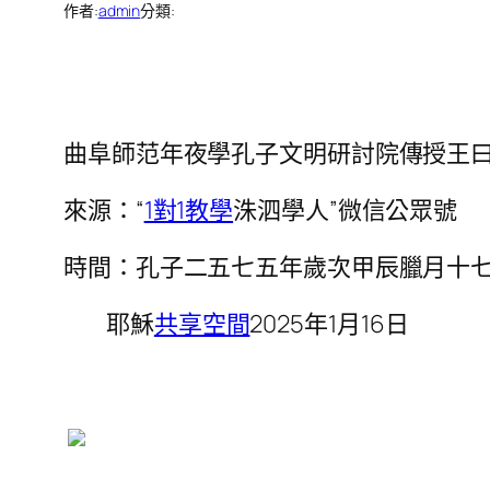
作者:
admin
分類:
曲阜師范年夜學孔子文明研討院傳授王曰
來源：“
1對1教學
洙泗學人”微信公眾號
時間：孔子二五七五年歲次甲辰臘月十
耶穌
共享空間
2025年1月16日