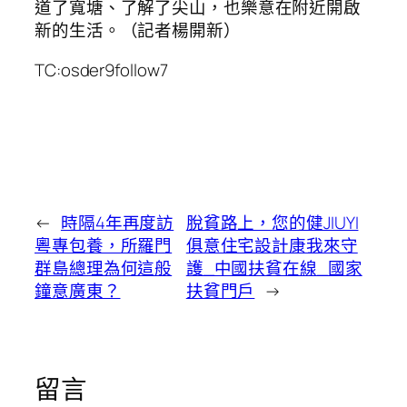
道了寬塘、了解了尖山，也樂意在附近開啟
新的生活。（記者楊開新）
TC:osder9follow7
←
時隔4年再度訪
脫貧路上，您的健JIUYI
粵專包養，所羅門
俱意住宅設計康我來守
群島總理為何這般
護_中國扶貧在線_國家
鐘意廣東？
扶貧門戶
→
留言