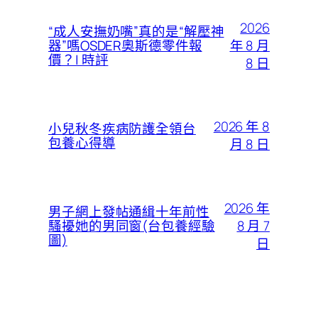
2026
“成人安撫奶嘴”真的是“解壓神
年 8 月
器”嗎OSDER奧斯德零件報
價？| 時評
8 日
2026 年 8
小兒秋冬疾病防護全領台
包養心得導
月 8 日
2026 年
男子網上發帖通緝十年前性
8 月 7
騷擾她的男同窗(台包養經驗
圖)
日