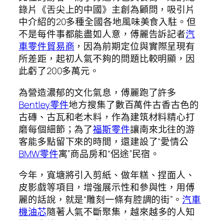
錄片《舌尖上的中國》主創為顧問，吸引片
中介紹的20多種全國各地風味美食入駐。但
不是每件事都能盡如人意，傅麗告訴記者
汽
車零件貿易商
，因為前期定位與實際呈現有
所差距，起初人氣不夠的問題比較明顯，因
此虧了200多萬元。
為營造濃郁的文化氣息，傅麗跑了許多
Bentley零件
地方搜集了數百萬件古香古色的
古磚、古瓦和老木料，作為建筑材料精心打
磨每個細節；為了
福斯零件
讓南來北往的游
客能多點留下來的時間，還建設了“愛情公
BMW零件
寓”商品房和“侶途”民宿。
今年，寬塘將引入剪紙、做年糕、捏面人、
皮影戲等項目，增強展示性和參與性，用傅
麗的話說，就是“雕刻一條有腔調的街”。
汽車
機油芯
隨著人氣不斷聚集，越來越多的人知