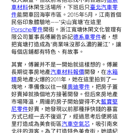
車材料
休閑生活場所，下班后只
臺北汽車零
件
能開車回海寧市區。2015年5月，江南首個
民俗印象體驗地——“尖山寬塘”在這里
Porsche零件
開街。浙江寬塘休閑文化管理有
限公司董事長傅麗告訴記
德系車零件
者，想
把寬塘打造成為“商業味沒那么濃的麗江”，讓
每個店鋪都有特色、有故事。
其實，傅麗并不是一開始就這樣想的。傅麗
長期從事房地產
汽車材料報價
開發，在
水箱
精
房地產火爆的2011年，她在這里拍到了一
塊地，準備像以往一樣
奧迪零件
，把房子蓋
好賣掉就換個地方接著開發。但后來房地產
市場降溫，周邊的房子開始變得不大
藍寶堅
尼零件
好賣，她發現以前那種掙快錢的暴富
方式已經一去不復返了，經過思考后便將這
里打造成為美食街區
汽車空氣芯
，吸引南來
北往的游客。為了打造特色美食街，她請紀