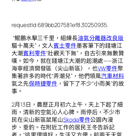
requestId:689bb207581ef8.30250935.
“鯤鵬水擊三千里，組練長
油氣分離器改良版
驅十萬夫”，文人
賓士零件
墨客筆下的錢塘江
大潮
賓利零件
“壯觀天下無”，自古引來無數贊
嘆。如今，就在錢塘江大潮的起潮處——浙江
海寧經濟開發區（尖山新區），也
VW零件
聚
集著許多的時代“弄潮兒”，他們領風
汽車材料
氣之先
保時捷零件
，留下了不少“小而美”的故
事。
2月13日，農歷正月初六上午，天上下起了細
雨，清新的空氣沁人心脾。雨停后，不少市
民在尖山新區鼠尾山
Skoda零件
公園內漫
步、垂釣。在附近工作的居民王冬告訴記
者，“這里環境好，生活又方便，前兩天天氣