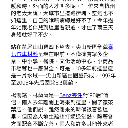
暖和時，外面的人才叫多呢。”一位來自杭州
的老太太說，大城市里道路擁堵、空氣也不
如這里，自己的哮喘病總是好不了，今年過
年她跟老伴兒到這里看親戚，才住了兩三天
身體就好了不少。
站在鼠尾山山頂四下望去，尖山新區全貌
臺
北汽車材料
呈現在眼前，不僅擁有眾多企
業，中小學、醫院、文化活動中心、小商品
市場等也一應俱全。可是，10多年前這里還
是一片水域——尖山新區由圍墾形成，1997年
至2005年先后圍涂6.3萬畝。
楊鴻銘、林蘭蘭是一
Benz零件
對“90后”情
侶，兩人去年離開上海來到這里，開了家茶
葉店。他們說，雖然剛來的時候很喜歡這
里，但因為人地生疏也打過退堂鼓。隨著各
方面配套不斷完善，兩人和許多其他外來者