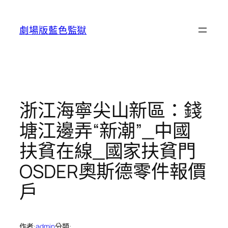
跳
至
劇場版藍色監獄
主
要
內
容
浙江海寧尖山新區：錢
塘江邊弄“新潮”_中國
扶貧在線_國家扶貧門
OSDER奧斯德零件報價
戶
作者:
admin
分類: