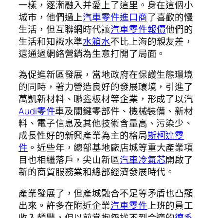
一樣，逐漸融入并愛上了這里。身在這個小
城市，他們過上
汽車零件進口商
了喜歡的慢
生活，但互聯網時代讓
汽車零件報價
他們的
生活和知識水準
水箱水
不比上海的親友差，
還通過網絡營銷為生意打開了局面。
為促進新區發展，當地政府在保護生態環境
的同時，著力營造良好的發展環境，引進了
萬凱新材料、聯鑫板材等企業，形成了以汽
Audi零件
車及關鍵零部件、機械裝備、新材
料、電子信息及其他技術含量高、污染少、
成長性好的新興產業為主的格局
斯柯達零
件
。近些年，總部基地廠店城等重大產業項
目也相繼落戶，尖山新區
汽車冷氣芯
開啟了
新的商貿服務業和總部經濟發展時代。
產業發展了，但產城融合不足等矛盾也凸顯
出來。許多在附近企業
汽車零件
上班的員工
收入頗豐，但以前常抱怨找不到合適的
德系