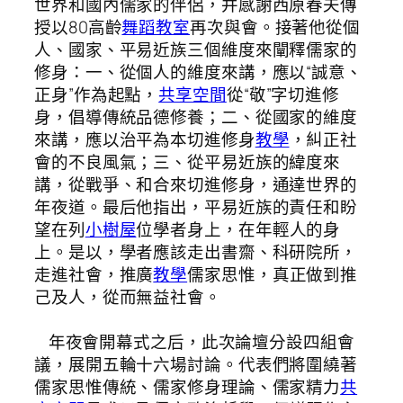
世界和國內儒家的伴侶，并感謝西原春夫傳
授以80高齡
舞蹈教室
再次與會。接著他從個
人、國家、平易近族三個維度來闡釋儒家的
修身：一、從個人的維度來講，應以“誠意、
正身”作為起點，
共享空間
從“敬”字切進修
身，倡導傳統品德修養；二、從國家的維度
來講，應以治平為本切進修身
教學
，糾正社
會的不良風氣；三、從平易近族的緯度來
講，從戰爭、和合來切進修身，通達世界的
年夜道。最后他指出，平易近族的責任和盼
望在列
小樹屋
位學者身上，在年輕人的身
上。是以，學者應該走出書齋、科研院所，
走進社會，推廣
教學
儒家思惟，真正做到推
己及人，從而無益社會。
年夜會開幕式之后，此次論壇分設四組會
議，展開五輪十六場討論。代表們將圍繞著
儒家思惟傳統、儒家修身理論、儒家精力
共