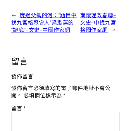
←
度過父親的河：“題目中
南懷瑾改春聯–
找九宮格聚會人”梁漱溟的
文史–中找九宮
“謎底”–文史–中國作家網
格國作家網
→
留言
發佈留言
發佈留言必須填寫的電子郵件地址不會公
開。
必填欄位標示為
*
留言
*