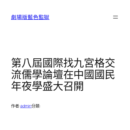
跳
至
劇場版藍色監獄
主
要
內
容
第八屆國際找九宮格交
流儒學論壇在中國國民
年夜學盛大召開
作者:
admin
分類: