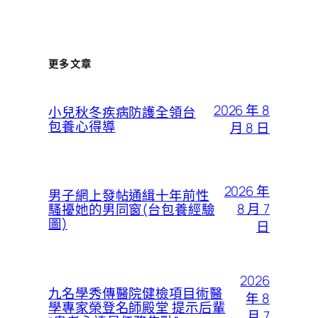
更多文章
2026 年 8
小兒秋冬疾病防護全領台
包養心得導
月 8 日
2026 年
男子網上發帖通緝十年前性
8 月 7
騷擾她的男同窗(台包養經驗
圖)
日
2026
九名學秀傳醫院健檢項目術醫
年 8
學專家榮登名師殿堂 提示后輩
月 7