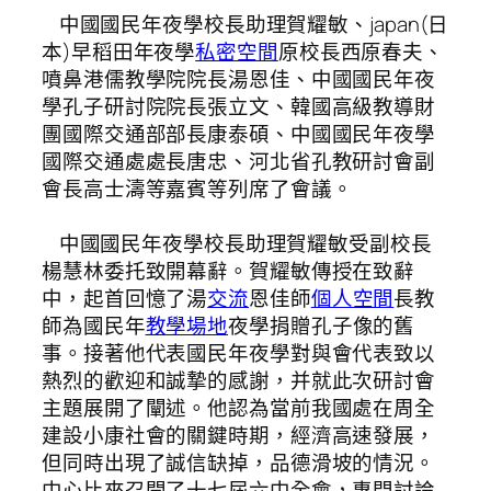
中國國民年夜學校長助理賀耀敏、japan(日
本)早稻田年夜學
私密空間
原校長西原春夫、
噴鼻港儒教學院院長湯恩佳、中國國民年夜
學孔子研討院院長張立文、韓國高級教導財
團國際交通部部長康泰碩、中國國民年夜學
國際交通處處長唐忠、河北省孔教研討會副
會長高士濤等嘉賓等列席了會議。
中國國民年夜學校長助理賀耀敏受副校長
楊慧林委托致開幕辭。賀耀敏傳授在致辭
中，起首回憶了湯
交流
恩佳師
個人空間
長教
師為國民年
教學場地
夜學捐贈孔子像的舊
事。接著他代表國民年夜學對與會代表致以
熱烈的歡迎和誠摯的感謝，并就此次研討會
主題展開了闡述。他認為當前我國處在周全
建設小康社會的關鍵時期，經濟高速發展，
但同時出現了誠信缺掉，品德滑坡的情況。
中心比來召開了十七屆六中全會，專門討論