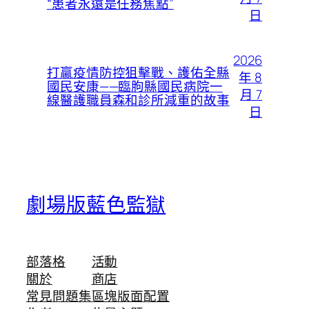
“患者永遠是任務焦點”
日
2026
打贏疫情防控狙擊戰、護佑全縣
年 8
國民安康——臨朐縣國民病院一
月 7
線醫護職員森和診所減重的故事
日
劇場版藍色監獄
部落格
活動
關於
商店
常見問題集
區塊版面配置