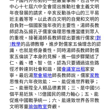
一下國內外形勢的一些嚴重事務，包含中共
中心十七屆六中全會提出推動社會主義文明
年夜發展的請求，辛亥反動孫中山的三平易
近主義等等。以此表白文明的自覺和文明的
自負對一個國家強年夜的主要性，湯師長教
師認為弘揚孔子儒家倫理思惟應當遭到眾人
的重視。接著湯師長教師提出要進行儒家
1對
1教學
的品德教導，進步對儒家五倫理念的認
識，也就是修身養性。同時湯師長教師對儒
家五倫談了本身的見解，進一個步驟闡述了
仁、義、禮、智、信，認為只要通過這些路
徑才幹達到社會和諧，國
會議室出租
家安
寧。最后湯
聚會場地
師長教師說，儒家
家教
思惟有六年夜效能：一、能促進世界戰爭；
二、能晉陞全人類品德素質；三、是中國56
個平易近族、13億國民的精力軸心；五、能
促進中國戰爭統一；六、能達致世界各宗教
文明等量
瑜伽教室
齊觀。