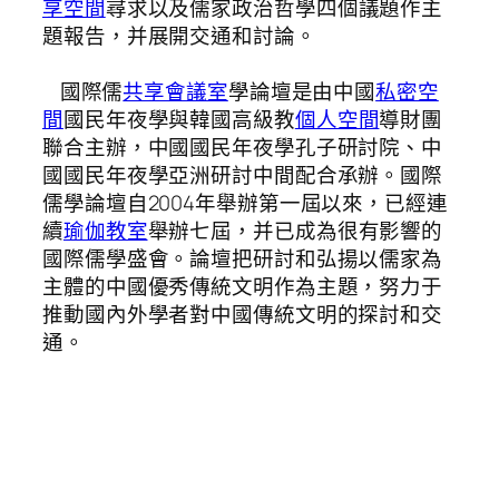
享空間
尋求以及儒家政治哲學四個議題作主
題報告，并展開交通和討論。
國際儒
共享會議室
學論壇是由中國
私密空
間
國民年夜學與韓國高級教
個人空間
導財團
聯合主辦，中國國民年夜學孔子研討院、中
國國民年夜學亞洲研討中間配合承辦。國際
儒學論壇自2004年舉辦第一屆以來，已經連
續
瑜伽教室
舉辦七屆，并已成為很有影響的
國際儒學盛會。論壇把研討和弘揚以儒家為
主體的中國優秀傳統文明作為主題，努力于
推動國內外學者對中國傳統文明的探討和交
通。