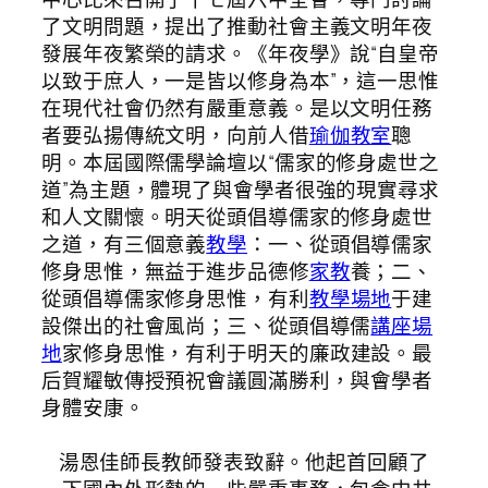
了文明問題，提出了推動社會主義文明年夜
發展年夜繁榮的請求。《年夜學》說“自皇帝
以致于庶人，一是皆以修身為本”，這一思惟
在現代社會仍然有嚴重意義。是以文明任務
者要弘揚傳統文明，向前人借
瑜伽教室
聰
明。本屆國際儒學論壇以“儒家的修身處世之
道”為主題，體現了與會學者很強的現實尋求
和人文關懷。明天從頭倡導儒家的修身處世
之道，有三個意義
教學
：一、從頭倡導儒家
修身思惟，無益于進步品德修
家教
養；二、
從頭倡導儒家修身思惟，有利
教學場地
于建
設傑出的社會風尚；三、從頭倡導儒
講座場
地
家修身思惟，有利于明天的廉政建設。最
后賀耀敏傳授預祝會議圓滿勝利，與會學者
身體安康。
湯恩佳師長教師發表致辭。他起首回顧了