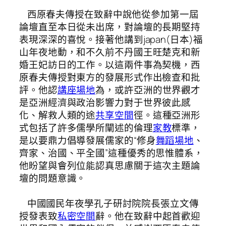
西原春夫傳授在致辭中說他從參加第一屆
論壇直至本日從未出席，對論壇的長期堅持
表現深深的喜悅。接著他講到japan(日本)福
山年夜地動，和不久前不丹國王旺楚克和新
婚王妃訪日的工作。以這兩件事為契機，西
原春夫傳授對東方的發展形式作出檢查和批
評。他認
講座場地
為，或許亞洲的世界觀才
是亞洲經濟與政治影響力對于世界彼此感
化、解救人類的途
共享空間
徑。這種亞洲形
式包括了許多儒學所闡述的倫理
家教
標準，
是以要鼎力倡導發展儒家的“修身
舞蹈場地
、
齊家、治國、平全國”這種優秀的思惟體系，
他盼望與會列位能認真思慮關于這次主題論
壇的問題意識。
中國國民年夜學孔子研討院院長張立文傳
授發表致
私密空間
辭。他在致辭中起首歡迎