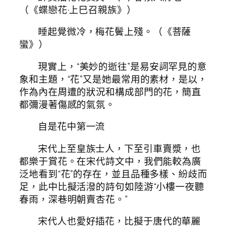
（《蝶戀花·上巳召親族》）
睡起覺微冷，梅花鬢上殘。（《菩薩
蠻》）
現實上，“美妙的逝往”是易安詞罕見的意
象和主題，“花”又是她最常用的素材，是以，
作為內在周遭的狀況和構成部門的花，簡直
都彌漫著傷感的氣氛。
自是花中第一流
宋代上至皇族士人，下至引車賣漿，也
都樂于賞花。在宋代詩文中，我們能較為廣
泛地看到“花”的存在，並且品種多樣、紛歧而
足，此中比擬活潑的詩句如陸游“小樓一夜聽
春雨，深巷明朝賣杏花。”
宋代人也愛好插花，比擬于唐代的華麗