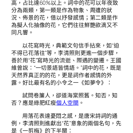
高，占比達60%以上。詞中的花可以年夜致
分為兩類，第一類是作為物象、周遭的狀
況、佈景的花，借以抒發感情；第二類是作
為擬人化抽像的花，它們往往鮮艷欲滴又不
同凡響。
以花寫時光，典範文句信手拈來，如“迫
不得已花落往”等，李清照則更進一個步驟，
善於用“花”寫時光的流逝、際遇的變遷。王國
維曾說：“一切景語皆情語。”詞中的花，既是
天然界真正的的花，更是詞作者感情的外
露。好比最有名的小令之一《如夢令》：
試問卷簾人，卻道海棠照舊。知否，知
否？應是綠肥紅瘦
個人空間
。
用落花表達憂悶之感，是唐宋詩詞的通
例，李清照則進獻出“花”意象的兩個名句，先
是《一剪梅》的下半闋：