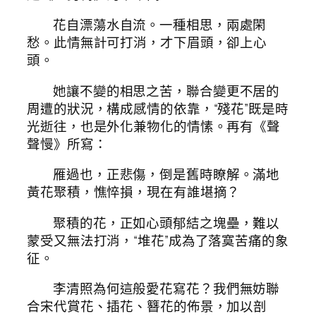
花自漂蕩水自流。一種相思，兩處閑
愁。此情無計可打消，才下眉頭，卻上心
頭。
她讓不變的相思之苦，聯合變更不居的
周遭的狀況，構成感情的依靠，“殘花”既是時
光逝往，也是外化兼物化的情愫。再有《聲
聲慢》所寫：
雁過也，正悲傷，倒是舊時瞭解。滿地
黃花聚積，憔悴損，現在有誰堪摘？
聚積的花，正如心頭郁結之塊壘，難以
蒙受又無法打消，“堆花”成為了落寞苦痛的象
征。
李清照為何這般愛花寫花？我們無妨聯
合宋代賞花、插花、簪花的佈景，加以剖