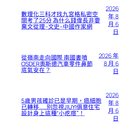
2026
數理化三科才找九宮格私密空
年 8
間考了25分 為什么錢偉長非要
月 6
棄文從理–文史–中國作家網
日
2026 年
從嶺南走向國際 南國書噴
8 月 6
OSDER奧斯德汽車零件鼻節
底氣安在？
日
2026
5歲男孩確診已是早期，癌細胞
年 8
已轉移……別忽視JIUYI俱意住宅
月 6
設計身上這種“小疙瘩”！
日