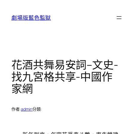
跳
至
劇場版藍色監獄
主
要
內
容
花酒共舞易安詞–文史-
找九宮格共享-中國作
家網
作者:
admin
分類: