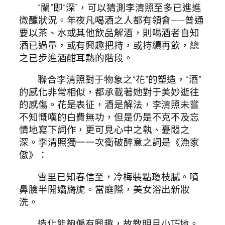
“闌”即“深”，可以猜測李清照至多已進進
微醺狀況。年夜凡喝酒之人都有領會——普通
要以茶、水或其他飲品解酒，則喝酒者自知
酒已過量，或有興趣把持，或持續再飲，總
之已步進酒酣耳熱的階段。
聯合李清照對于物象之“花”的塑造，“酒”
的感化非常相似，都承載著她對于美妙逝往
的感傷。花是表征，酒是解法，李清照未嘗
不知慨嘆的白費無功，但是仍是不克不及忘
情地寫下詞作，更可見心中之執、憂悶之
深。李清照獨一一次衝破醉意之詞是《漁家
傲》：
雪里已知春信至，冷梅裝點瓊枝膩。噴
鼻臉半開嬌旖旎。當庭際，美女浴出新妝
洗。
造化能夠偏有興趣，故教明月小巧地。