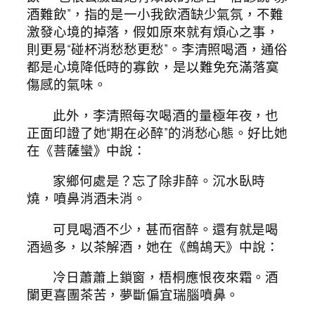
酒難飲”，指的是一小我飲酒缺少氣氛，不難
激發心境的掉落，假如原來就有煩心之事，
則更易“碰杯消愁愁更愁”。李清照喝酒，通俗
都是心境降低時的寡飲，是以難免充滿落寞
傷感的氣味。
此外，李清照每次喝酒的量極年夜，也
正面印證了她“期在必醉”的消愁心態。好比她
在《菩薩蠻》中說：
家鄉何處是？忘了除非醉。沉水臥時
燒，噴鼻消酒未消。
可見喝酒不少，甚而宿醉。還有就是喝
酒過多，以茶解酒，她在《鷓鴣天》中說：
冷日蕭蕭上鎖窗，梧桐應恨夜來霜。酒
闌更喜團茶苦，夢斷偏宜瑞腦噴鼻。