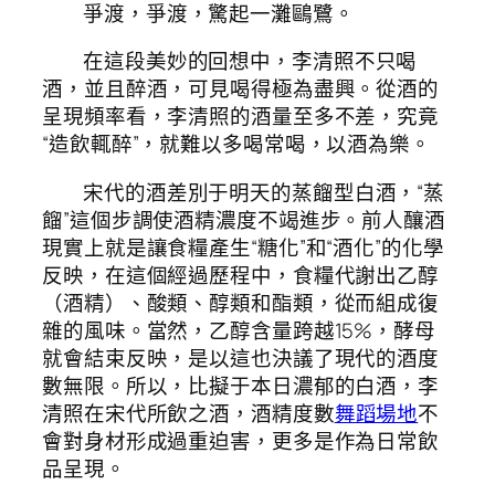
爭渡，爭渡，驚起一灘鷗鷺。
在這段美妙的回想中，李清照不只喝
酒，並且醉酒，可見喝得極為盡興。從酒的
呈現頻率看，李清照的酒量至多不差，究竟
“造飲輒醉”，就難以多喝常喝，以酒為樂。
宋代的酒差別于明天的蒸餾型白酒，“蒸
餾”這個步調使酒精濃度不竭進步。前人釀酒
現實上就是讓食糧產生“糖化”和“酒化”的化學
反映，在這個經過歷程中，食糧代謝出乙醇
（酒精）、酸類、醇類和酯類，從而組成復
雜的風味。當然，乙醇含量跨越15%，酵母
就會結束反映，是以這也決議了現代的酒度
數無限。所以，比擬于本日濃郁的白酒，李
清照在宋代所飲之酒，酒精度數
舞蹈場地
不
會對身材形成過重迫害，更多是作為日常飲
品呈現。