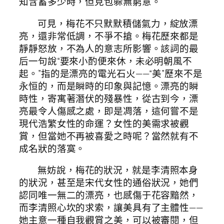
知含蓄多少時，但見包躲無窮意。
可見，梅花不只默默積儲氣力，綻放漂
亮，還非常低調，不爭不搶。梅花歷來都是
靜靜怒放，不為人的意志所影響。該詞的最
后一句說“要來小酌便來休，未必明朝風不
起。”指的是漂亮的電光石火——“美”歷來不是
永恒的，而是瞬時的印象與記憶。漂亮的瞬
時性，寄寓著潛伏的殘暴性，從古到今，漂
亮最令人傷感之處，即是凋落，這何嘗不是
現代浩繁女性的命運？女性的美需求被觀
賞，但當她不再被喜愛之時呢？當然就有不
成名狀的落寞。
無妨說，梅花的狀況，就是李清照本身
的狀況，甚至是宋代女性的通俗狀況，她們
認同唯一無二的漂亮，也感傷于花容黯然，
而李清照心坎的求索，讓美具有了主體性——
她主意一種自我觀賞之美，可以被審閱，但