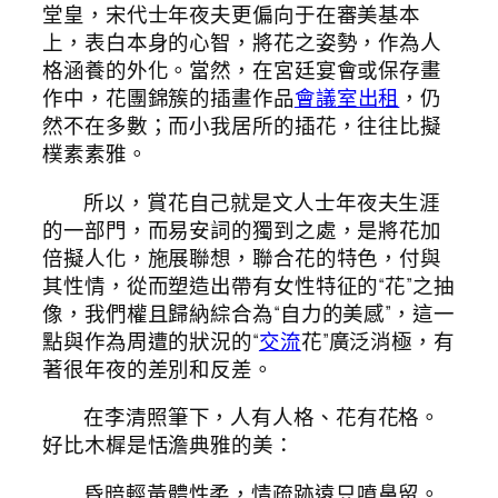
堂皇，宋代士年夜夫更偏向于在審美基本
上，表白本身的心智，將花之姿勢，作為人
格涵養的外化。當然，在宮廷宴會或保存畫
作中，花團錦簇的插畫作品
會議室出租
，仍
然不在多數；而小我居所的插花，往往比擬
樸素素雅。
所以，賞花自己就是文人士年夜夫生涯
的一部門，而易安詞的獨到之處，是將花加
倍擬人化，施展聯想，聯合花的特色，付與
其性情，從而塑造出帶有女性特征的“花”之抽
像，我們權且歸納綜合為“自力的美感”，這一
點與作為周遭的狀況的“
交流
花”廣泛消極，有
著很年夜的差別和反差。
在李清照筆下，人有人格、花有花格。
好比木樨是恬澹典雅的美：
昏暗輕黃體性柔，情疏跡遠只噴鼻留。