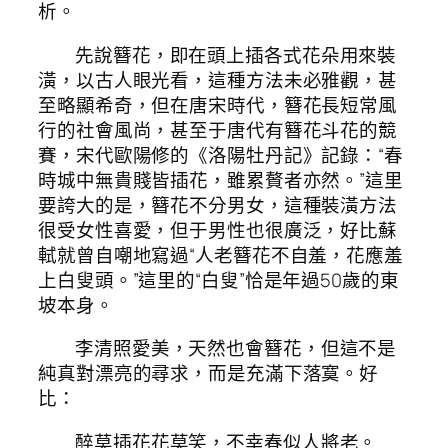
析。
先說簪花，即在頭上插各式花朵用來裝
潢，以古人眼光看，這種方法未必雅觀，甚
至略顯希奇，但在唐宋時代，簪花長短常風
行的社會風尚，甚至于唐代有簪花斗花的競
賽，宋代歐陽修的《洛陽牡丹記》記錄：“春
時城中無貴賤皆插花，雖累贅者亦然。”這里
要誇大的是，簪花不分男女，這種裝潢方法
很受女性喜愛，但于男性也很廣泛，好比蘇
軾就曾自嘲地寫過“人老簪花不自羞，花應羞
上白叟頭。”這里的“白叟”恰是年過50歲的東
坡本身。
李清照愛美，天然也會簪花，但這不是
純真對漂亮的尋求，而是充滿下落寞。好
比：
醉莫插花花莫笑，不幸春似人將老。