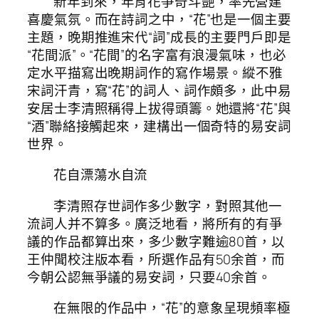
新年到來，年宵花爭奇斗艷，率先營建
喜慶氣氛。而在詩詞之中，“花”也是一個主要
主題，晚期推進宋代“詞”成長的主要門戶即是
“花間派”。“花間”的名字富有浪漫氣味，也必
定水平描寫出晚期詞作的寫作場景。縱不雅
宋詞汗青，寫“花”的詞人、詞作頗多，此中易
安居士李清照稱得上拔得頭籌。她還將“花”與
“酒”聯絡接觸起來，建構出一個奇特的易安詞
世界。
花自漂蕩水自流
李清照存世詞作多少數字，對照其他一
流詞人并不算多。廣泛地看，將所有的有爭
議的作品都算出來，多少數字難逾80首，以
王仲聞校注版本看，所選作品有50余首，而
今朝公認無爭議的易安詞，只要40余首。
在無限的作品中，“花”的意象呈現頻率極