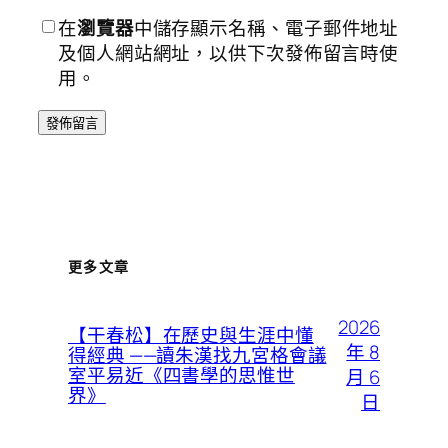
在
瀏覽器
中儲存顯示名稱、電子郵件地址
及個人網站網址，以供下次發佈留言時使
用。
更多文章
2026
【干春松】在歷史與生涯中懂
年 8
得經典 ——讀朱漢找九宮格會議
室平易近《四書學的思惟世
月 6
界》
日