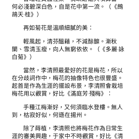
何必淺碧深白色，自是花中第一流。（《鷓
鴣天·桂》）
再如菊花是溫順細膩的美：
輕風起，清芬醞藉，不減酴醾。漸秋
闌、雪清玉瘦，向人無窮依依。（《多麗·詠
白菊》）
當然，李清照最愛好的花是梅花，所以
在分歧詞作中，梅花的抽像特色也很豐盛。
起首是作為生涯的擺設布景，李清照會栽培
梅花用以觀賞，好比《滿庭芳·殘梅》：
手種江梅漸好，又何須臨水登樓。無人
到，枯寂好似，何遜在揚州。
除了蒔植，李清照也將梅花作為日常生
涯的審美興趣，于家中不時觀賞，好比《清