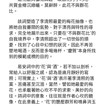
共賞金樽沉綠蟻。莫辭醉，此花不與群花
比。
該詞塑造了李清照最愛的梅花抽像，也
將她自我審閱的氣勢、對于漂亮與特性的尋
求，完全地展示出來。只要在“不與群花比”的
自我境界中，李清照超出了一切世俗的煩
憂，找到了心目中幻想的狀況，因此不再苦
楚地喝酒，反而是多喝幾杯，“慶賀”本身所找
到的模範或標的目的。
易安詞中的“花”與“酒”，若不加以剖析，
常給人以舒服之感，認為是歲月靜好的寫
照；可現實上，“花”與“酒”表示著李清照的落
寞、苦痛甚至沉溺，當然，譬如她最愛的梅
花，也承載著她心坎不平的求索、美妙的向
往。詩詞中的意象，往往就是作者心坎的鏡
像，在此意義上，“花”的艷壓群芳和噴鼻消玉