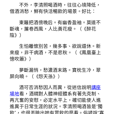
不外，李清照喝酒時，往往心境降低，
借酒消愁，鮮有快活暢飲的場景。好比：
東籬把酒傍晚后。有幽香盈袖。莫道不
斷魂，簾卷西風，人比黃花瘦。（《醉花
陰》）
生怕離懷別苦，幾多事、欲說還休。新
來瘦，非干病酒，不是悲秋。（《鳳凰臺上
憶吹簫》）
夢斷漏悄，愁濃酒末路。寶枕生冷，翠
屏向曉。（《怨天孫》）
酒可否消愁因人而異，從迷信說明
講座
場地
看，酒精對人體神經體系有著先克制、
再亢奮的安慰，必定水平上，確切能使人進
進異于日常生涯的狀況。李清照喝酒皆是“獨
飲”，也很丟臉出她有眾飲的愿看。俗諺說“寡