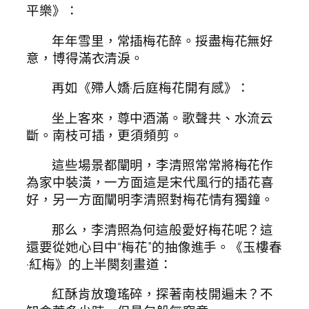
平樂》：
年年雪里，常插梅花醉。挼盡梅花無好
意，博得滿衣清淚。
再如《殢人嬌·后庭梅花開有感》：
坐上客來，尊中酒滿。歌聲共、水流云
斷。南枝可插，更須頻剪。
這些場景都闡明，李清照常常將梅花作
為家中裝潢，一方面這是宋代風行的插花喜
好，另一方面闡明李清照對梅花情有獨鐘。
那么，李清照為何這般愛好梅花呢？這
還要從她心目中“梅花”的抽像進手。《玉樓春
·紅梅》的上半闋刻畫道：
紅酥肯放瓊瑤碎，探著南枝開遍未？不