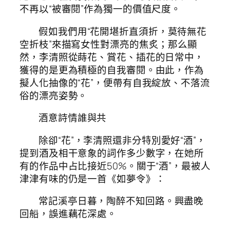
不再以“被審閱”作為獨一的價值尺度。
假如我們用“花開堪折直須折，莫待無花
空折枝”來描寫女性對漂亮的焦炙；那么顯
然，李清照從蒔花、賞花、插花的日常中，
獲得的是更為積極的自我審閱。由此，作為
擬人化抽像的“花”，便帶有自我綻放、不落流
俗的漂亮姿勢。
酒意詩情誰與共
除卻“花”，李清照還非分特別愛好“酒”，
提到酒及相干意象的詞作多少數字，在她所
有的作品中占比接近50%。關于“酒”，最被人
津津有味的仍是一首《如夢令》：
常記溪亭日暮，陶醉不知回路。興盡晚
回船，誤進藕花深處。