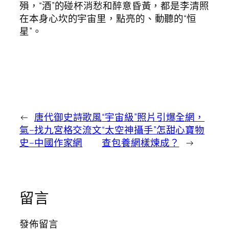
殞，“酒”的碰杯消愁和醉意昏黃，都是李清照
在本身心坎的宇宙里，點亮的、動聽的“恒
星”。
←
唐代御史詩歌風
“宇宙級”照片引爆全網，
氣–找九宮格交流文
“太空神攝手”怎甜心寶物
史–中國作家網
查包養網樣煉成？
→
留言
發佈留言