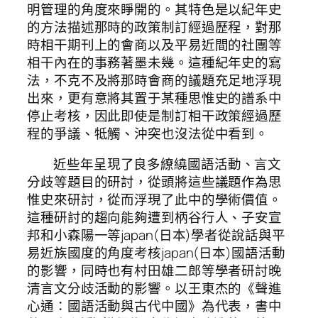
明管理的角度來睜開的。其特色是以紀年史
的方法描述那時的政策制訂經過歷程，對那
時相干期刊上的會商以及平易近間的社團等
相干內在的事務著墨未幾。這種紀年史的寫
法，不克不及將那時會商的議題充足地浮現
出來，更有意將其置于某種思惟史的譜系中
停止考核，因此即使是制訂相干政策經過歷
程的爭議、牴觸、沖突也沒法從中看到。
近些年呈現了良多繚繞國語活動、言文
分歧等題目的研討，從頭將這些議題作為思
惟史來研討，從而浮現了此中的學術價值。
這種研討的趨向能夠遭到柄谷行人、子安宣
邦和小森陽一等japan(日本)學者從說話與平
易近族國度的角度考核japan(日本)國語活動
的影響，同時也有村田雄二郎等學者研討晚
清言文分歧活動的影響。以王東杰的《聲進
心通：國語活動與古代中國》為代表，書中