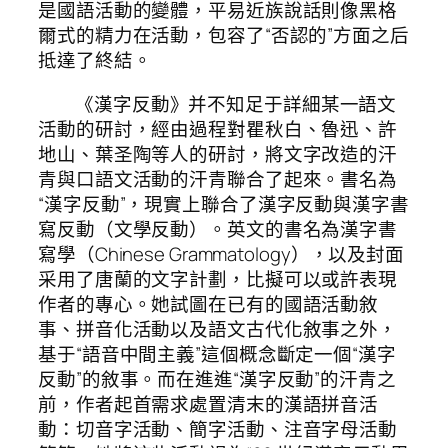
是國語活動的變體，平易近族說話則像黑格
爾式的精力在活動，包容了“否認的”方面之后
抵達了終結。
《漢字反動》并不知足于詳細某一語文
活動的研討，經由過程對瞿秋白、魯迅、許
地山、葉圣陶等人的研討，將文字改造的汗
青與口語文活動的汗青聯合了起來。書名為
“漢字反動”，現實上聯合了漢字反動與漢字書
寫反動（文學反動）。英文的書名為漢字書
寫學（Chinese Grammatology），以及封面
采用了唐蘭的文字計劃，比擬可以或許表現
作者的專心。她試圖在已有的國語活動敘
事、拼音化活動以及語文古代化敘事之外，
基于“語音中間主義”這個概念斷定一個“漢字
反動”的敘事。而在進進“漢字反動”的汗青之
前，作者起首需求處置清末的漢語拼音活
動：切音字活動、簡字活動、注音字母活動