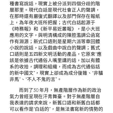
種書寫說話，現實上被分派到四個分歧的階
層那里。現代白話是現代社會正人的聲調，
在那時還有嚴復式翻譯以及部門保存在報紙
上，為年夜大班所把握；古代白話起源于
《時務報》和《新平易近叢報》，是小大班
應用的文字，與明清構成的陳腔濫調公函寫
作有淵源；新式口語則是星期六派等章回體
小說的說話，以及戲曲中說白的聲調；舊式
口語則是五四新文明活動的產品，它原來“應
該是依據古代通俗人嘴里講的話，加以有體
系的收拾，調理和組織，而成為古代通俗話
的新中國文”，現實上卻成為成分復雜、“非驢
非馬”、“不人不鬼的言”。
而到了30 年月，無產階層作為新的政治
氣力曾經呈現在汗青舞臺。對于無產階層自
我表達的請求來說，新舊口語和新舊白話都
可以看作是“白話的”，是無法書寫新的情勢的