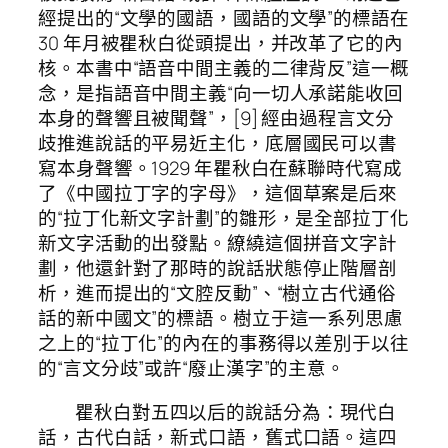
經提出的“文學的國語，國語的文學”的標語在
30 年月被瞿秋白從頭提出，并改革了它的內
核。本書中“語音中間主義的二律背反”這一概
念，是指語音中間主義“向一切人承諾能收回
本身的聲響且被聞聲”，[9] 經由過程言文分
歧推進說話的平易近主化，底層國民可以書
寫本身聲響。1929 年瞿秋白在蘇聯時代寫成
了《中國拉丁字的字母》，這個草案是后來
的“拉丁化新文字計劃”的雛形，是全部拉丁化
新文字活動的出發點。繚繞這個拼音文字計
劃，他還針對了那時的說話狀態停止階層剖
析，進而提出的“文腔反動”、“樹立古代通俗
話的新中國文”的標語。樹立于這一系列思慮
之上的“拉丁化”的內在的事務得以差別于以往
的“言文分歧”或許“廢止漢字”的主意。
瞿秋白對五四以后的說話分為：現代白
話，古代白話，新式口語，舊式口語。這四