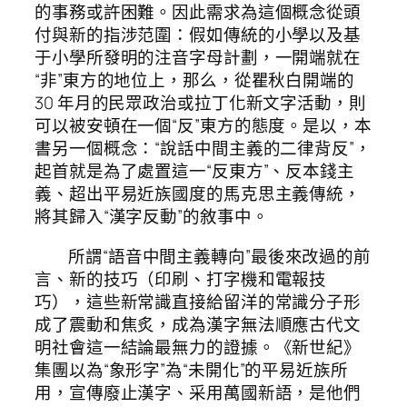
的事務或許困難。因此需求為這個概念從頭
付與新的指涉范圍：假如傳統的小學以及基
于小學所發明的注音字母計劃，一開端就在
“非”東方的地位上，那么，從瞿秋白開端的
30 年月的民眾政治或拉丁化新文字活動，則
可以被安頓在一個“反”東方的態度。是以，本
書另一個概念：“說話中間主義的二律背反”，
起首就是為了處置這一“反東方”、反本錢主
義、超出平易近族國度的馬克思主義傳統，
將其歸入“漢字反動”的敘事中。
所謂“語音中間主義轉向”最後來改過的前
言、新的技巧（印刷、打字機和電報技
巧），這些新常識直接給留洋的常識分子形
成了震動和焦炙，成為漢字無法順應古代文
明社會這一結論最無力的證據。《新世紀》
集團以為“象形字”為“未開化”的平易近族所
用，宣傳廢止漢字、采用萬國新語，是他們