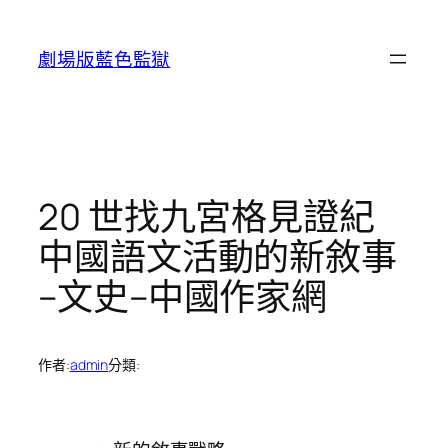
跳
至
劇場版藍色監獄
主
要
內
容
20 世找九宮格見證紀
中國語文活動的新敘事
–文史–中國作家網
作者:
admin
分類: