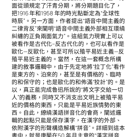
面從頭規定了汗青分期，將分期題目化了，
把1916 年和1958 年的時光點斷定為“全球性
時辰”。另一方面，作者提出“語音中間主義的
二律背反”來闡明“語音中間主義外部相互環繞
糾纏的正負兩面氣力”。這組氣力現實上可以
被看作是古代化–反古代化的，也可以看作是
歐化—反歐化，甚至可所以殖平易近主義—反
殖平易近主義的。當然，在這一套概念所構
建的敘事邏輯中，由于先定地將“拉丁化”看作
是東方的、泊來的，甚至是有價格的、臨時
的和保守的；也是歐化的和佈滿“狡計”的。是
以，真正能完成魯迅所說的“將文字交給一切
人”的義務，同時又不消支出文明上被殖平易
近的價格的東西，只能是平易近族情勢的東
西。自此，繚繞漢語拼音化的會商，闡述邏
輯的起點只能是保存漢字，在漢字的外部、
依附漢字的形聲構造解構“拼音”。詳細到這本
書中，就是唐蘭在50 年月主意的“漢字拼音