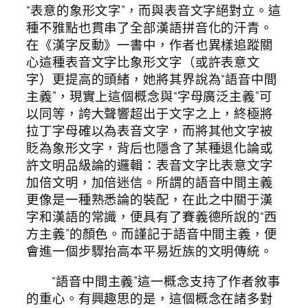
“表意的象形文字”，而與表音文字絕對立。這
種不雅點也貫串了全部漢語拼音化的汗青。
在《漢字反動》一書中，作者也異樣追蹤關
心這種表音文字比象形文字（或許表意文
字）更提高的頭緒，她將其界說為“語音中間
主義”，現實上這個概念與“字母廣泛主義”可
以同等，誇大聲響超出于文字之上，終極將
拉丁字母確以為表音文字，而將其他文字被
貶為象形文字，背后也隱含了某種退化論或
許文明品級論的邏輯：表音文字比表意文字
加倍文明，加倍迷信。所謂的語音中間主義
更像是一種熟悉論的裝配，在此之中關于漢
字和漢語的常識，便具有了賽義德所說的“西
方主義”的顏色。而謹記于語音中間主義，便
會進一個步驟抬高本平易近族的文明傳統。
“語音中間主義”這一概念支持了作者敘事
的重心。有興趣思的是，這個概念在諸多對