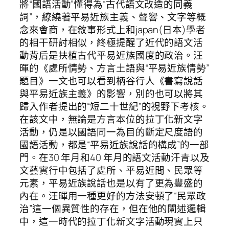
將“國語活動”懂得為“古代語文改造的同義
詞”，繚繞著平易近族主義、聲響、文字等概
念來會商，在敘事形式上和japan(日本)學者
的相干研討相似，終極提醒了近代的語文活
動背后是扶植古代平易近族國度的政治。汪
暉的《處所情勢、方言土語與“平易近族情勢”
題目》一文也可以看到柄谷行人《書寫說話
與平易近族主義》的影響，別的也可以將其
歸入作者提出的“短二十世紀”的視野下考核。
在該文中，無論是方言本位的拉丁化新文字
活動，仍是以國語同一為目的斷定尺度語的
國語活動，都是“平易近族說話的構成”的一部
門。在30 年月和40 年月的語文活動汗青以及
文藝實行中包括了處所、平易近間、民眾等
元素，平易近族說話也是以有了更為豐盛的
內在。汪暉用一種更好的方法安頓了“民眾政
治”這一個異質性的存在，但在他的闡述邏輯
中，這一時代的拉丁化新文字活動現實上只