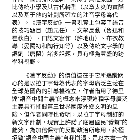
比傳統小學及其古代轉型（以章太炎的實際
以及基于他的計劃所確立的注音字母為代
表）。《漢字反動》一書現實上包容了語音
的技巧題目（趙元任）、文學反動（魯迅和
瞿秋白）、口語文寫作（許地山）、布衣教
導（晏陽初和陶行知等）以及傳統文字學的
調劑（唐蘭）諸多話題，具有極為豐盛的跨
學科視野。
《漢字反動》的價值還在于它所追蹤關
心的是以拉丁字母為代表的字母廣泛主義在
全球范圍內的引導權確立，作者借用了德里
達“語音中間主義”的概念來浮現這種字母廣泛
主義具有摧毀第三世界國度外鄉文明的風
險。但作者同時也發明，以拉丁字母制訂的
新文字計劃，現實上許諾了底層國民“發聲”的
能夠，為加倍保守的反動政治所應用，終極
招致“語音中間主義”自我崩潰。是以本書一方