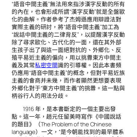
“語音中間主義”無法用來指涉漢字反動的所有
的內在，也會形成所謂“漢字反動”就是全盤歐
化的曲解。作者參考了杰姆遜應用辯證法對
實際主義的研討，將“語音中間主義”加工為
“說話中間主義的二律背反”，以提醒漢字反動
除了尋求歐化、古代化的一面，還在其外部
生孩子出了與這一面絕對抗的、外鄉化、反
殖平易近主義的偏向，用以挑釁東方中間主
義及其常
私密空間
識的引導權。因此本書頻
仍應用“語音中間主義”的概念，但對平易近族
主義的會商并未幾，而作者顯然更想要表現
外鄉化對于“東方中間主義”的挑釁。這一點與
柄谷行人的用法分歧。
1916 年，是本書斷定的一個主要出發
點。這一年，趙元任留美時寫作《中國說話
的題目》（The Problem of the Chinese
language）一文，“是今朝能找到的最早體系