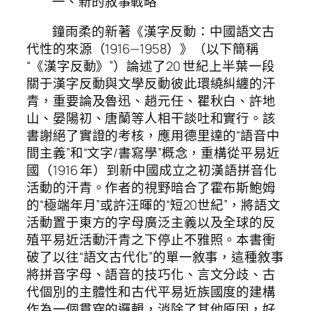
一、新的敘事戰略
鐘雨柔的新著《漢字反動：中國語文古
代性的來源（1916—1958）》（以下簡稱
“《漢字反動》”）論述了20 世紀上半葉一段
關于漢字反動與文學反動彼此環繞糾纏的汗
青，重要論及魯迅、趙元任、瞿秋白、許地
山、晏陽初、唐蘭等人相干談吐和實行。該
書謝絕了實證的考核，應用德里達的“語音中
間主義”和“文字/書寫學”概念，重構從平易近
國（1916 年）到新中國成立之初漢語拼音化
活動的汗青。作者的視野暗合了霍布斯鮑姆
的“極端年月”或許汪暉的“短20世紀”，將語文
活動置于東方的字母廣泛主義以及全球的反
殖平易近活動汗青之下停止不雅照。本書衝
破了以往“語文古代化”的單一敘事，這種敘事
將拼音字母、語音的技巧化、言文分歧、古
代個別的主體性和古代平易近族國度的建構
作為一個貫穿的邏輯，消除了其他原因，好