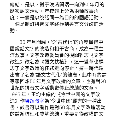
總結。是以，對于晚清開端一向到50年月的
歷次語文活動，年夜體上分為兩種敘事角
度：一個是以說話同一為目的的國語活動，
一個是制訂拼音文字終極到達言文分歧的活
動。
80 年月開端，從“古代化”的角度懂得中
國說話文字的改造和相干會商，成為一種主
流敘事。文字改造委員會的機關雜志《文字
改造》改名為《語文扶植》，這一變革也標
志了文字改造的任務走向停止。這一時代還
出書了名為“語文古代化”的雜志，此中有約請
專家回想50 年月文字改造的文章，也有對20
世紀的拼音文字活動史停止總結的文章。
1995 年，王均主編的《今世中國的文字改
造》作
舞蹈教室
為“今世中國”叢書的一種出
書，該書可以看作是對50 年月文字改造活動
的體系梳理和威望總結，重要是從政權的文