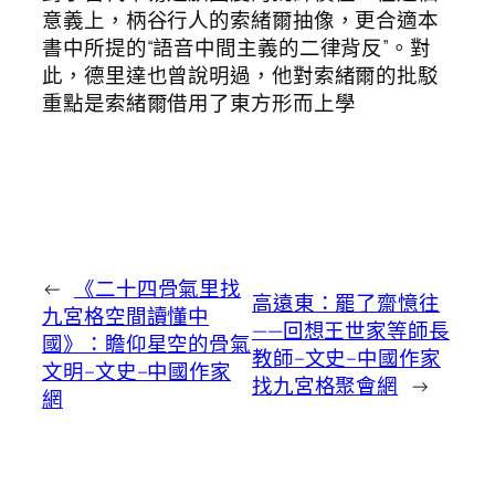
意義上，柄谷行人的索緒爾抽像，更合適本
書中所提的“語音中間主義的二律背反”。對
此，德里達也曾說明過，他對索緒爾的批駁
重點是索緒爾借用了東方形而上學
←
《二十四骨氣里找
高遠東：罷了齋憶往
九宮格空間讀懂中
——回想王世家等師長
國》：瞻仰星空的骨氣
教師–文史–中國作家
文明–文史–中國作家
找九宮格聚會網
→
網