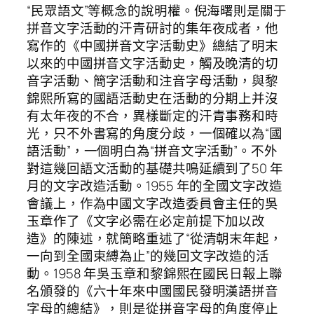
“民眾語文”等概念的說明權。倪海曙則是關于
拼音文字活動的汗青研討的集年夜成者，他
寫作的《中國拼音文字活動史》總結了明末
以來的中國拼音文字活動史，觸及晚清的切
音字活動、簡字活動和注音字母活動，與黎
錦熙所寫的國語活動史在活動的分期上并沒
有太年夜的不合，異樣斷定的汗青事務和時
光，只不外書寫的角度分歧，一個確以為“國
語活動”，一個明白為“拼音文字活動”。不外
對這幾回語文活動的基礎共鳴延續到了50 年
月的文字改造活動。1955 年的全國文字改造
會議上，作為中國文字改造委員會主任的吳
玉章作了《文字必需在必定前提下加以改
造》的陳述，就簡略重述了“從清朝末年起，
一向到全國束縛為止”的幾回文字改造的活
動。1958 年吳玉章和黎錦熙在國民日報上聯
名頒發的《六十年來中國國民發明漢語拼音
字母的總結》，則是從拼音字母的角度停止