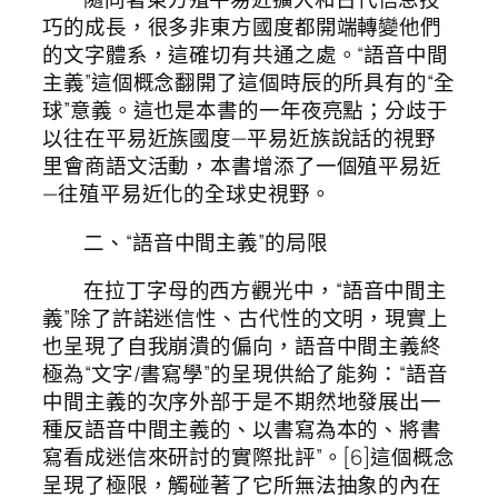
巧的成長，很多非東方國度都開端轉變他們
的文字體系，這確切有共通之處。“語音中間
主義”這個概念翻開了這個時辰的所具有的“全
球”意義。這也是本書的一年夜亮點；分歧于
以往在平易近族國度—平易近族說話的視野
里會商語文活動，本書增添了一個殖平易近
—往殖平易近化的全球史視野。
二、“語音中間主義”的局限
在拉丁字母的西方觀光中，“語音中間主
義”除了許諾迷信性、古代性的文明，現實上
也呈現了自我崩潰的偏向，語音中間主義終
極為“文字/書寫學”的呈現供給了能夠：“語音
中間主義的次序外部于是不期然地發展出一
種反語音中間主義的、以書寫為本的、將書
寫看成迷信來研討的實際批評”。[6]這個概念
呈現了極限，觸碰著了它所無法抽象的內在