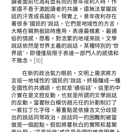
讀者面前化為有血有肉的意年夜利人時，作
家還不善于激起讀者的共識，還無法掌握說
話的汗青成長趨向。現實上，意年夜利存在
著很多“國民的”說話，它們是地域性的方言，
大略在親熱扳談時應用，表達最樸素、最通
俗的情感、愿看。對浩繁的地域來說，文學
說話依然是世界主義的說話，某種特別的“世
界語”，即僅僅局限于表達一部門人的感情和
不雅念。[10]
在新的政治氣力眼前，文明上需求將方
言這一地域性的“國民的”說話，終極釀成一種
全國性的共通語，也就是“通俗話”。這里的中
介實在是文腔反動，也就是所謂的文學說話
的反動。當瞿秋白模仿趙元任的計劃制訂了
一套拉丁化字母，著重點是依據言文分歧提
出的說話同等政治，說話同一的困難則被當
做是一個起點。假如將瞿秋白的實際和葛蘭