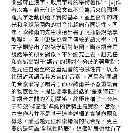
闡述廢止漢字、取用字母的學術著作”。[4]作
者以為，趙元任這篇文章不只為后來的國語
羅馬字活動供給了實際基本，並且寫作的時
光和全球范圍內的拼音化趨向有同步性。同
年，索緒爾的先生收拾出書了《通俗說話學
教程》，書中更是挑釁了傳統的語文學，將
文字剔除出了說話學研討范圍，斷定語音是
說話學的研討對象。不外細究上去，趙元任
和索緒爾對于“語音”的研討有分歧的著重點：
趙元任自始至終器重語音的物感性質，以此
往研討漢語及其方言的“音素”，甚至為“國語”
的音素灌錄了唱片；而索緒爾并不器重語音
的物感性質，提出要掌握說話的“差別特征”，
即語音之間的差別關系，終極建構了一套基
于符號“肆意性”準繩的情勢主義實際。當然，
本書作者并不是基于這些詳細的實際命題和
概念，論述趙元任和索緒爾的配合點，更主
要的是阿誰“全球性時辰”，這個時辰也就有了