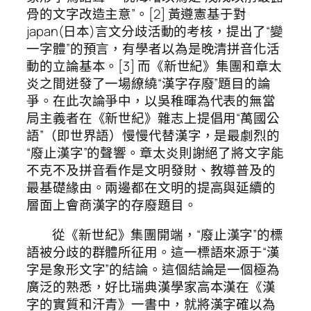
骨的文字改造主意”。[2] 黃遵憲基于對
japan(日本)言文分歧活動的考核，提出了“變
一字體”的預言，有學者以為是晚清拼音化活
動的立論基本。[3] 而《新世紀》集團和章太
炎之間迸發了一場繚繞“漢字存廢”題目的論
爭。在此次論爭中，以吳稚暉為代表的無當
局主義者在《新世紀》雜志上提倡用“萬國公
語”（即世界語）慢慢代替漢字，是最劇烈的
“廢止漢字”的聲響。章太炎則謝絕了將文字能
不克不及拼音看作是文明發財、教導普及的
最基礎緣由。兩邊都在文明的提高與延續的
層面上會商漢字的存廢題目。
從《新世紀》集團開端，“廢止漢字”的標
語被分歧的群體所征用。這一標語來源于“漢
字是象形文字”的結論。這個結論是一個極為
廣泛的熟悉，好比瑞典漢學家高本漢在《漢
字的實質和汗青》一書中，就將漢字確以為