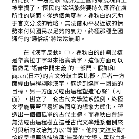
西比擬，“平易近族”或許是全國的維度現實上
被棄捐了，“國民的”說話能夠要持久逗留在處
所性的層面。從這個角度看，瞿秋白的乞助
于言文分歧的戰略，無法借助平易近族的情
勢來付與國民以足夠的氣力，終極那種全國
通行的“通俗話”將遠遠無期。
在《漢字反動》中，瞿秋白的計劃異樣
是舉高拉丁字母來抬高漢字，這個方面可以
看做是“語音中間主義”的一部門。假如和
japan(日本)的言文分歧主意比擬，后者一方
面經由過程剔除漢字，逐步到達同一國語的
目標，另一方面又經由過程塑造“心聲”（內
面），樹立了一套古代文學體系體例，終極
文學施展著平易近族國度的想象力感化，塑
造出一個個孤單的古代主體。而瞿秋白曾經
無法經由過程樹立這種古代文學體系體例來
付與新的政治氣力以“聲響”，他的“文腔反動”
恰好是想要終結這種“無聲的”文學。瞿秋白批