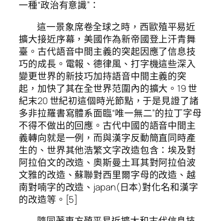
一種“政治有意識”：
這一景象席卷全球之時，西歐殖平易近
擴大接近序幕，美國作為新帝國登上汗青舞
臺。古代語音中間主義的突起因應了信息技
巧的成長。電報、德律風、打字機這些深入
變更世界的新技巧加持語音中間主義的突
起，加快了其在全世界范圍內的擴大。19 世
紀末20 世紀初這個時光節點，于是見證了諸
多非拉羅書寫體系面臨“唯一無二”的拉丁字母
不得不做出的回應。古代中國的語音中間主
義轉向就是一例，而與漢字反動簡直同時產
生的、世界其他浩繁文字改造包含：埃及對
阿拉伯文的改造、奧斯曼土耳其對阿拉伯波
文雅的改造、蘇聯對西里爾字母的改造、越
南對喃字的改造、japan(日本)對化名和漢字
的改造等。[5]
隨同著東方殖平易近擴大和古代信息技