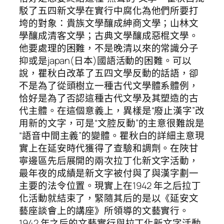
駁了五四新文學在實行中腐化為他們所要打
垮的對象：貴族文學釀成紳商文學；山林文
學釀成清客文學；古典文學釀成惡棍文學。
他要處理的困難，不是晚清以來的常識分子
抑或是japan(日本)國語活動的困難。可以
說，瞿秋白改革了五四文學反動的話語，卻
不是為了從頭樹立一種古代文學體系體例，
恰好是為了否認這種古代文學及其塑造的古
代主體。在這個意義上，異樣是“廢止漢字”改
用新的文字，可是“文腔反動”的主意很難說是
“語音中間主義”的變體。瞿秋白的詳細主意現
實上在延安時代獲得了查驗和調劑。在陜甘
寧邊區先后展開的兩次拉丁化新文字活動，
最年夜的成績是新文字被付與了與漢字劃一
主要的法令位置。現實上在1942 年之后拉丁
化活動就結束了，緊隨其后的是以《延安文
藝座談會上的講座》所領導的文藝實行。
1942 年之后的文藝實行與拉丁化新文字活動