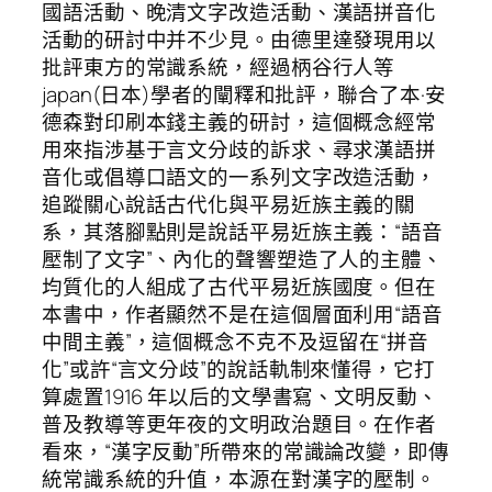
國語活動、晚清文字改造活動、漢語拼音化
活動的研討中并不少見。由德里達發現用以
批評東方的常識系統，經過柄谷行人等
japan(日本)學者的闡釋和批評，聯合了本·安
德森對印刷本錢主義的研討，這個概念經常
用來指涉基于言文分歧的訴求、尋求漢語拼
音化或倡導口語文的一系列文字改造活動，
追蹤關心說話古代化與平易近族主義的關
系，其落腳點則是說話平易近族主義：“語音
壓制了文字”、內化的聲響塑造了人的主體、
均質化的人組成了古代平易近族國度。但在
本書中，作者顯然不是在這個層面利用“語音
中間主義”，這個概念不克不及逗留在“拼音
化”或許“言文分歧”的說話軌制來懂得，它打
算處置1916 年以后的文學書寫、文明反動、
普及教導等更年夜的文明政治題目。在作者
看來，“漢字反動”所帶來的常識論改變，即傳
統常識系統的升值，本源在對漢字的壓制。