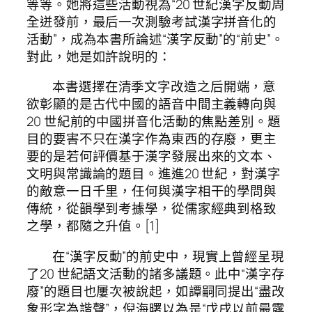
等等。她將這些活動視為“20 世紀漢字反動周
全迸發前，最后一次測驗考試漢字拼音化的
活動”，成為本書所論述“漢字反動”的“前史”。
對此，她是如許說明的：
本書選擇在清季文字改造之后開端，意
欲彰顯的是古代中國的語音中間主義轉向與
20 世紀前的中國拼音化活動的焦點差別。題
目的要害不只在漢字作為東西的存廢，更主
要的是若何評價基于漢字發展出來的文本、
文明與常識論的題目。進進20 世紀，對漢字
的敵意一日千里，任何與漢字相干的學問與
傳統，從韻學到考據學，從儒家經典到格致
之學，都隨之升值。[1]
在“漢字反動”的前史中，現實上曾經呈現
了20 世紀語文活動的諸多議題。此中“漢字存
廢”的題目也屢次被說起，如譚嗣同提出“盡改
象形字為諧聲”，倪海曙以為是“戊戌以前最露