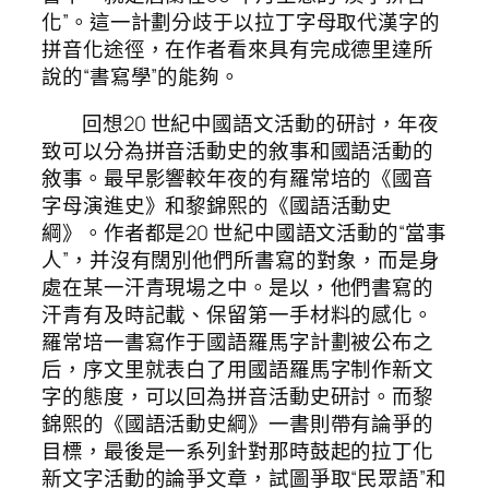
化”。這一計劃分歧于以拉丁字母取代漢字的
拼音化途徑，在作者看來具有完成德里達所
說的“書寫學”的能夠。
回想20 世紀中國語文活動的研討，年夜
致可以分為拼音活動史的敘事和國語活動的
敘事。最早影響較年夜的有羅常培的《國音
字母演進史》和黎錦熙的《國語活動史
綱》。作者都是20 世紀中國語文活動的“當事
人”，并沒有闊別他們所書寫的對象，而是身
處在某一汗青現場之中。是以，他們書寫的
汗青有及時記載、保留第一手材料的感化。
羅常培一書寫作于國語羅馬字計劃被公布之
后，序文里就表白了用國語羅馬字制作新文
字的態度，可以回為拼音活動史研討。而黎
錦熙的《國語活動史綱》一書則帶有論爭的
目標，最後是一系列針對那時鼓起的拉丁化
新文字活動的論爭文章，試圖爭取“民眾語”和