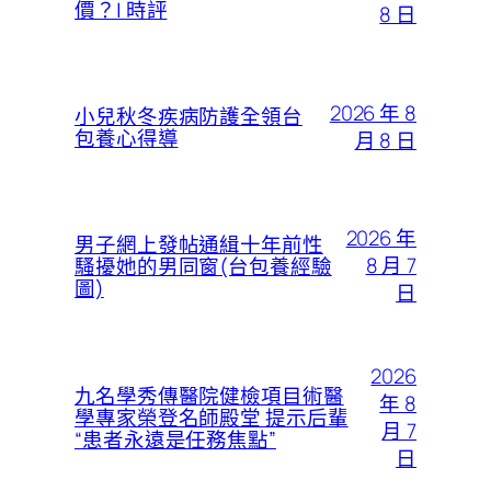
價？| 時評
8 日
2026 年 8
小兒秋冬疾病防護全領台
包養心得導
月 8 日
2026 年
男子網上發帖通緝十年前性
8 月 7
騷擾她的男同窗(台包養經驗
圖)
日
2026
九名學秀傳醫院健檢項目術醫
年 8
學專家榮登名師殿堂 提示后輩
月 7
“患者永遠是任務焦點”
日