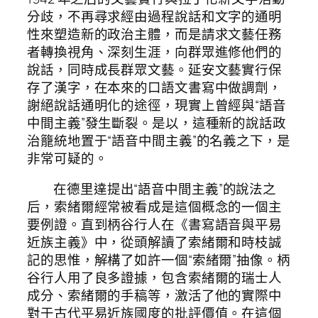
分歧，不再尋求經由過程說話和文字的通明
性來塑造新的政治主體，而是請求文藝任務
者轉換視角、深刻生涯，向群眾進修他們的
說話，同時成長群眾文藝。延安文藝實行保
存了漢字，在本來的口語文書寫中做調劑，
謝絕說話通明化的途徑，現實上曾經與“語音
中間主義”發生斷裂。是以，這種新的說話政
治籠統地置于“語音中間主義”的名義之下，是
非常可疑的。
在德里達提出“語音中間主義”的說法之
后，索緒爾經常被看成是這個概念的一個主
要例證。直到柄谷行人在《書寫語音與平易
近族主義》中，從頭解讀了索緒爾和時枝誠
記的思惟，解構了如許一個“索緒爾”抽像。柄
谷行人用了良多證據，包含索緒爾的瑞士人
成分、索緒爾的手稿等，激活了他的實際中
對于古代平易近族國度的批評價值。在這個