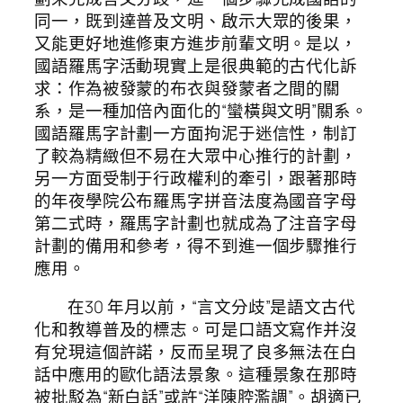
同一，既到達普及文明、啟示大眾的後果，
又能更好地進修東方進步前輩文明。是以，
國語羅馬字活動現實上是很典範的古代化訴
求：作為被發蒙的布衣與發蒙者之間的關
系，是一種加倍內面化的“蠻橫與文明”關系。
國語羅馬字計劃一方面拘泥于迷信性，制訂
了較為精緻但不易在大眾中心推行的計劃，
另一方面受制于行政權利的牽引，跟著那時
的年夜學院公布羅馬字拼音法度為國音字母
第二式時，羅馬字計劃也就成為了注音字母
計劃的備用和參考，得不到進一個步驟推行
應用。
在30 年月以前，“言文分歧”是語文古代
化和教導普及的標志。可是口語文寫作并沒
有兌現這個許諾，反而呈現了良多無法在白
話中應用的歐化語法景象。這種景象在那時
被批駁為“新白話”或許“洋陳腔濫調”。胡適已