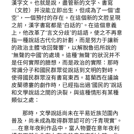
漢字文。也就是說，盡管新的文字、書寫
（文腔）并沒能立即出生，但成為了一個“虛
空”，一個預付的存在。在這個新的文腔呈現
之前，漢字書寫都是“白話的”。在這個意義
上，他改革了“言文分歧”的話語，使之不再意
指一種說話古代化的計劃，而是努力于讓新
的政治主體“收回聲響”，以解脫魯迅所說的
“無聲的中國”的處境。這種“無聲”的狀況并不
是任何實際的臆想，而是政治的實際：那時
常識分子和國民群眾從說話到文明的對峙，
使得國民群眾沒有書寫東西。葛蘭西在議論
皮蘭德婁的劇作時，已經指出過“國民的”說話
和文學說話之間的決裂，與這種情形有某種
類似之處：
那時，文學說話尚未在平易近族范圍內
普及，尚未成為取得群眾認可的“汗青現實”。
……在意年夜利作品中，當人物要在意年夜利