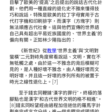
目擊了歐美的“提高”之后提出的說話古代化計
劃。他們用一種直線的退化史不雅來懂得技
巧和說話，特殊是歐美的拉丁字母實用于古
代打字機和印刷排字，而漢字（方塊字）則
無法順應古代社會。這與他們宣傳的世界語
自己具有超出平易近族國度的、“世界主義”的
偏向有關。正如林少陽指出的：
《新世紀》從
教學
“世界主義”與“文明對
蠻橫”二元對峙角度察看說話、文明，實在不
無牴觸之處，由於這一不雅念的背后模糊可
見的，是人種好壞不雅念，由人種好壞而文
明好壞，并且這一好壞的序列所有的被置于
時光之線性退化上。[7]
至于錢玄同鞭撻“漢字的罪行”，終極的落
腳點也是漢字“和古代世界文明的格不相進”。
[8]錢玄同盼望經由過程加倍迷信的羅馬字計
劃來完成言文分歧，進一個步驟完成國語的