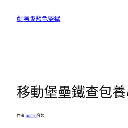
跳
至
劇場版藍色監獄
主
要
內
容
移動堡壘鐵查包養
作者:
admin
分類: