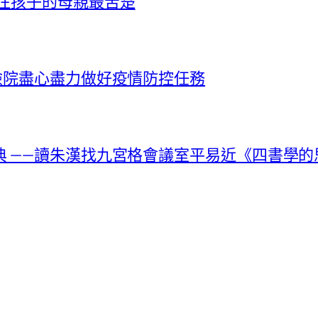
往孩子的母親最苦楚
檢院盡心盡力做好疫情防控任務
 ——讀朱漢找九宮格會議室平易近《四書學的