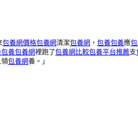
來
包養網價格
包養網
清潔
包養網
，
包養
包養
應
包
養
包養
包養網
裡跑了
包養網比較
包養平台推薦
支
人領
包養網
養。」