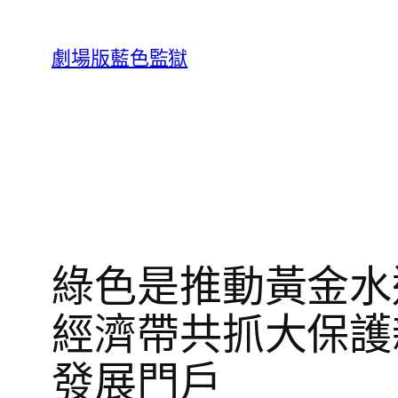
跳
至
劇場版藍色監獄
主
要
內
容
綠色是推動黃金水
經濟帶共抓大保護
發展門戶