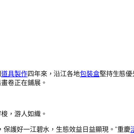
開
道具製作
四年來，沿江各地
包裝盒
堅持生態優
態畫卷正在鋪展。
穿梭，游人如織。
，保護好一江碧水，生態效益日益顯現。”重慶