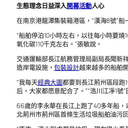
生態理念日益深入
開幕活動
人心
在南京港龍潭集裝箱港區，“漢海8號”
“船舶停泊10小時左右，以往每小時要燒
氧化碳110千克左右。”張敏說。
交通運輸部長江航務管理局副局長聞新
造岸電設施，
包裝設計
越來越多的船舶
“我每天
經典大圖
都要到長江荊州區段跑
后，大家都愿意配合了。”“浩川江凈1號
66歲的李永華在長江上跑了40多年船，
北荊州市荊州區首條生活垃圾船舶油污