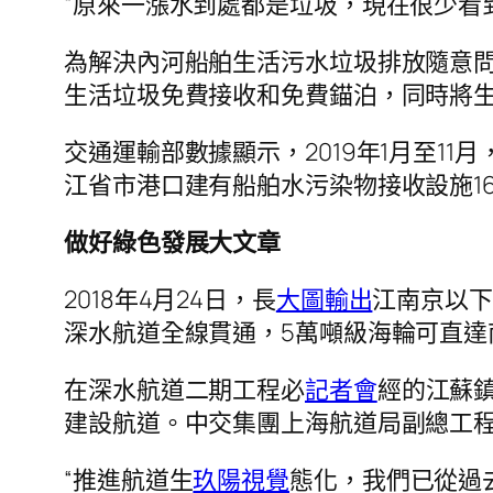
“原來一漲水到處都是垃圾，現在很少看
為解決內河船舶生活污水垃圾排放隨意
生活垃圾免費接收和免費錨泊，同時將
交通運輸部數據顯示，2019年1月至11
江省市港口建有船舶水污染物接收設施16
做好綠色發展大文章
2018年4月24日，長
大圖輸出
江南京以下1
深水航道全線貫通，5萬噸級海輪可直達
在深水航道二期工程必
記者會
經的江蘇
建設航道。中交集團上海航道局副總工程
“推進航道生
玖陽視覺
態化，我們已從過