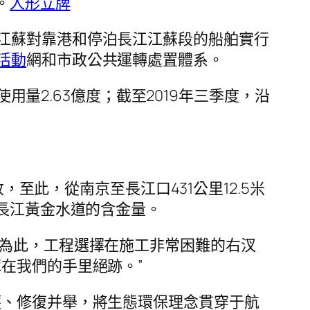
。
人形立牌
江蘇對靠港和停泊長江江蘇段的船舶實行
活動
網和市政公共運轉處置體系。
用量2.63億度；截至2019年三季度，沿
至此，從南京至長江口431公里12.5米
了長江黃金水道的含金量。
。為此，工程選擇在施工非常困難的右汊
在我們的手里絕跡。”
護、修復并舉，將生態環保理念貫穿于航