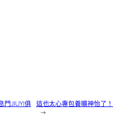
JIUYI俱
這也太心專包養曠神怡了！
→