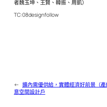
者魏玉坤、王賢、韓振、周凱）
TC:08designfollow
←
擴內需優供給，實體經濟好前景（產經
意空間設計戶