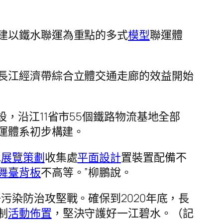
建以鐵水聯運為重點的多式
模型
聯運體
長江經濟帶綜合立體交通走廊的效益開始
，沿江11省市55個鐵路物流基地全部
運體系初步構建。
水
展覽策劃
收集處
平面設計
置裝置配備不
舞臺背板
不高等。”柳鵬說。
污染防治攻堅戰。確保到2020年底，長
制
活動佈置
，堅決守護好一江碧水。（記