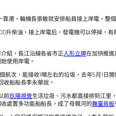
船一靠港，輪機長張敏就安排船員接上岸電，整個
100升柴油，接上岸電后，發電機可以停掉，有
祥介紹，長江沿線各省市正
人形立牌
在加快推進
開始使用岸電。
1個航次，能接收1噸左右的垃圾，去年5月1日
”回收船船長李永華說。
以前
玖陽視覺
生活垃圾、污水都直接排到江里
回收處置多功能船船長，成了母親河的
舞臺背板