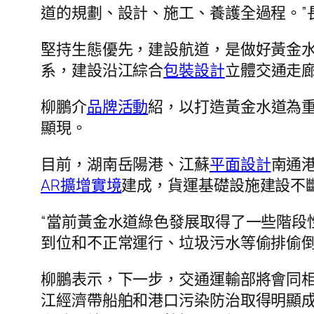
道的規劃、設計、施工、養護全過程。”
堅持生態優先，建設航道，是做好黃金
系，建設沿江綜合
包裝設計
立體交通走
柳鵬介
品牌活動
紹，以打造黃金水道為
顯現。
目前，湖南岳陽港、江蘇
平面設計
南通港
AR擴增實境
建成，貨運基礎設施建設不
“當前黃金水道綠色發展取得了一些階段
到位和不正常運行、垃圾污水等偷排偷
柳鵬表示，下一步，交通運輸部將會同相
江經濟帶船舶和港口污染防治取得明顯