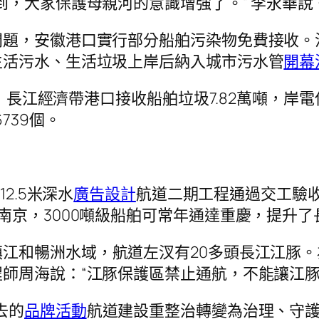
到，大家保護母親河的意識增強了。” 李永華說
問題，安徽港口實行部分船舶污染物免費接收。
生活污水、生活垃圾上岸后納入城市污水管
開幕
月，長江經濟帶港口接收船舶垃圾7.82萬噸，岸電使
739個。
2.5米深水
廣告設計
航道二期工程通過交工驗收，
南京，3000噸級船舶可常年通達重慶，提升
鎮江和暢洲水域，航道左汊有20多頭長江江豚
師周海說：“江豚保護區禁止通航，不能讓江豚
去的
品牌活動
航道建設重整治轉變為治理、守