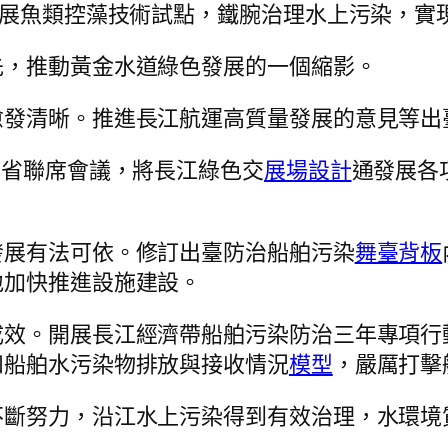
開展魚類控藻技術試點，鐵腕治理水上污染，實
先，推動黃金水道綠色發展的一個縮影。
愈發清晰。推進長江航運高質量發展的意見等出
部省聯席會議，將長江綠色交
展場設計
通發展各
發展有法可依。修訂出臺防治船舶污染
舞臺背板
地加快推進設施建設。
成效。開展長江經濟帶船舶污染防治三年專項行
和船舶水污染物排放與接收情況
模型
，嚴厲打擊
不斷努力，沿江水上污染得到有效治理，水環境