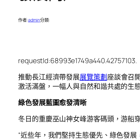
作者:
admin
分類:
requestId:68993e1749a440.42757103.
推動長江經濟帶發展
展覽策劃
座談會召
激活滿盤，一幅人與自然和諧共處的生
綠色發展藍圖愈發清晰
冬日的重慶巫山神女峰游客碼頭，游船
“近些年，我們堅持生態優先、綠色發展