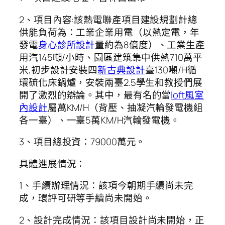
2、項目內容:該熱電聯產項目建設規劃計總
供能負荷為：工業企業用電（以熱定電，年
發電
身心診所設計
量約為8億度）、工業生產
用汽145噸/小時、園區建筑集中供熱710萬平
米,初步設計安裝四
新古典設計
臺130噸/H循
環硫化床鍋爐，安裝兩臺2.5學生和教授們展
開了激烈的辯論。其中，最有名的當
loft風室
內設計
屬萬KM/H（背壓、抽凝汽輪發電機組
各一臺）、一臺5萬KM/H汽輪發電機。
3、項目總投資：79000萬元。
具體進展情況：
1、手續辦理情況：該項今朝期手續尚未完
成，環評可研等手續尚未開始。
2、設計完成情況：該項目設計尚未開始，正