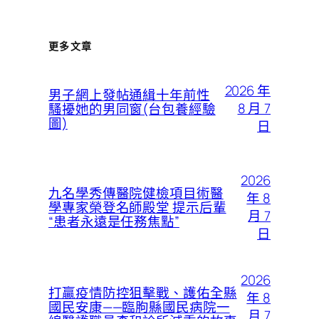
更多文章
2026 年
男子網上發帖通緝十年前性
8 月 7
騷擾她的男同窗(台包養經驗
圖)
日
2026
九名學秀傳醫院健檢項目術醫
年 8
學專家榮登名師殿堂 提示后輩
月 7
“患者永遠是任務焦點”
日
2026
打贏疫情防控狙擊戰、護佑全縣
年 8
國民安康——臨朐縣國民病院一
月 7