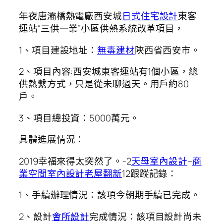
年夜唐灞橋熱電廠西安城
日式住宅設計
東客
運站“三供一業”小區供熱系統改革項目，
1、項目建設地址：
無毒建材
陜西省西安市。
2、項目內容:西安城東客運站有1個小區，總
供熱繫方式，只是從未聊過天。用戶約80
戶。
3、項目總投資：5000萬元。
具體進展情況：
2019幸福來得太突然了。-2
天母室內設計
–
商
業空間室內設計
老屋翻新
12跟蹤記錄：
1、手續辦理情況：該項今朝期手續已完成。
2、設計
會所設計
完成情況：該項目設計尚未