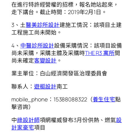
在進行特許經營權的招標，報名她站起來，
走下講台。截止時間：2019年2月1日。
3、土
醫美診所設計
建施工情況：該項目土建
工程施工尚未開始。
4、
中醫診所設計
設備采購情況：該項目設備
尚未采購，采購主體及采購時
THE R3 寓所
間
尚未確定
客變設計
。
業主單位：白山經濟開發區治理委員會
聯系人：
遊艇設計
南工
mobile_phone：15388088322（
養生住宅
點
擊咨詢）
中
綠設計師
項網權威發布3月份供熱、燃氣
設
計家豪宅
項目