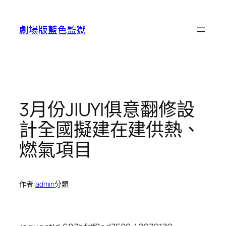
跳
至
劇場版藍色監獄
主
要
內
容
3月份JIUYI俱意翻修設
計全國擬建在建供熱、
燃氣項目
作者:
admin
分類: