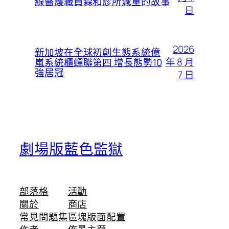
線醫護職員森和診所減重的故事
日
2026
新加坡在全球初創生態系統億
年 8 月
嵐系統櫃蟬聯第四 增長態勢10
強居冠
7 日
劇場版藍色監獄
部落格
活動
關於
商店
常見問題集
區塊版面配置