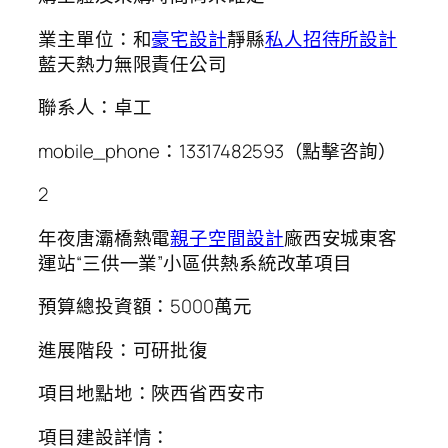
業主單位：和
豪宅設計
靜縣
私人招待所設計
藍天熱力無限責任公司
聯系人：卓工
mobile_phone：13317482593（點擊咨詢）
2
年夜唐灞橋熱電
親子空間設計
廠西安城東客
運站“三供一業”小區供熱系統改革項目
預算總投資額：5000萬元
進展階段：可研批復
項目地點地：陜西省西安市
項目建設詳情：