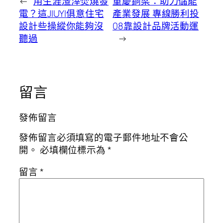
←
用生涯渣滓焚燒發
重慶銅梁：助力儲能
電？這JIUYI俱意住宅
產業發展 專線勝利投
設計些操縱你能夠沒
08靠設計品牌活動運
聽過
→
留言
發佈留言
發佈留言必須填寫的電子郵件地址不會公
開。
必填欄位標示為
*
留言
*