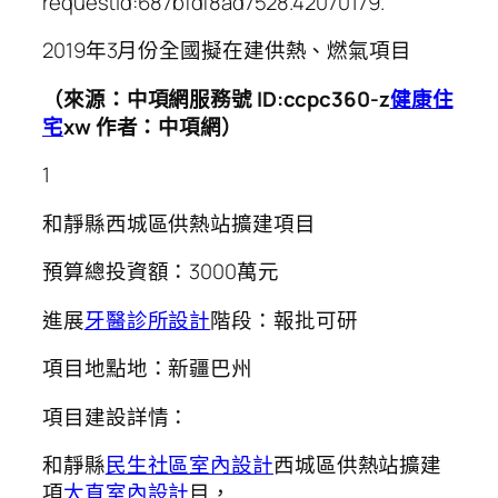
requestId:687bfdf8ad7528.42070179.
2019年3月份全國擬在建供熱、燃氣項目
（來源：中項網服務號 ID:ccpc360-z
健康住
宅
xw 作者：中項網）
1
和靜縣西城區供熱站擴建項目
預算總投資額：3000萬元
進展
牙醫診所設計
階段：報批可研
項目地點地：新疆巴州
項目建設詳情：
和靜縣
民生社區室內設計
西城區供熱站擴建
項
大直室內設計
目，