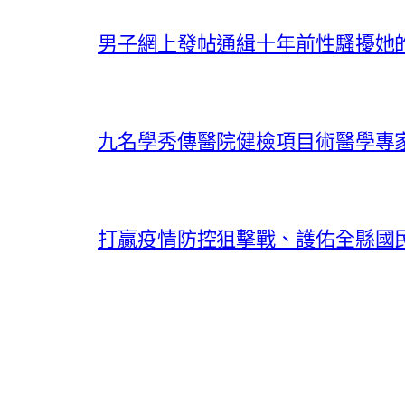
男子網上發帖通緝十年前性騷擾她的
九名學秀傳醫院健檢項目術醫學專家
打贏疫情防控狙擊戰、護佑全縣國