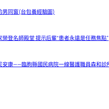
男同窗(台包養經驗圖)
榮登名師殿堂 提示后輩“患者永遠是任務焦點”
民安康——臨朐縣國民病院一線醫護職員森和診