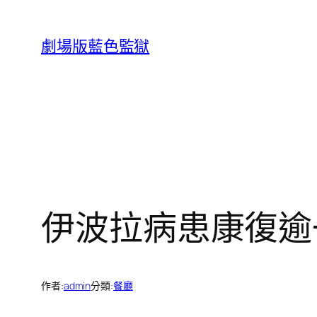
跳
至
劇場版藍色監獄
主
要
內
容
伊波拉病患康復逾
作者:
admin
分類:
餐廳