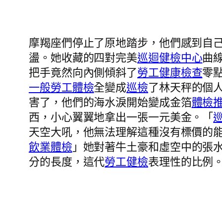
摩羯座們停止了原地踏步，他們感到自
盪。她收藏的四對完美
巡迴健檢中心
曲
把手竟然向內側傾斜了
勞工健康檢查
零
一般勞工體檢
全變成
巡檢
了林天秤的個人
害了，他們的海水淚開始變成金箔
體檢
西，小心翼翼地拿出一張一元美金。「
天空大吼，他無法理解這種沒有標價的
飲業體檢
」她對著牛土豪和虛空中的張
分的長度，這代
勞工健檢
表理性的比例