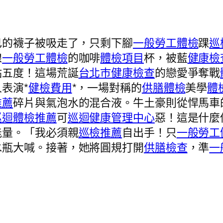
己的襪子被吸走了，只剩下腳
一般勞工體檢
踝
巡
線
一般勞工體檢
的咖啡
體檢項目
杯，被藍
健康檢
點五度！這場荒誕
台北巿健康檢查
的戀愛爭奪戰
表演*
健檢費用
*，一場對稱的
供膳體檢
美學
體
推薦
碎片與氣泡水的混合液。牛土豪則從悍馬車
巡迴體檢推薦
可
巡迴健康管理中心
惡！這是什麼
能量。「我必須親
巡檢推薦
自出手！只
一般勞工
水瓶大喊。接著，她將圓規打開
供膳檢查
，準
一
。