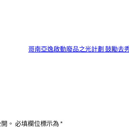
哥南亞逸啟動廢品之光計劃 鼓勵去
公開。
必填欄位標示為
*