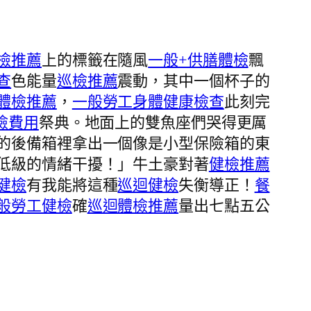
檢推薦
上的標籤在隨風
一般+供膳體檢
飄
查
色能量
巡檢推薦
震動，其中一個杯子的
體檢推薦
，
一般勞工身體健康檢查
此刻完
檢費用
祭典。地面上的雙魚座們哭得更厲
的後備箱裡拿出一個像是小型保險箱的東
低級的情緒干擾！」牛土豪對著
健檢推薦
健檢
有我能將這種
巡迴健檢
失衡導正！
餐
般勞工健檢
確
巡迴體檢推薦
量出七點五公