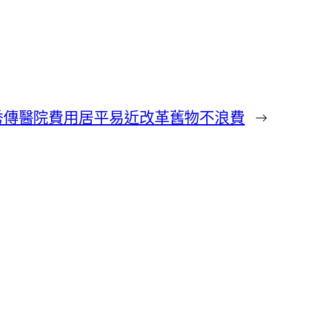
秀傳醫院費用居平易近改革舊物不浪費
→